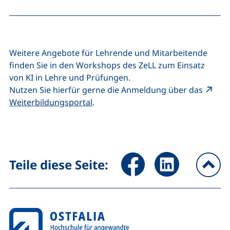
Weitere Angebote für Lehrende und Mitarbeitende
finden Sie in den Workshops des ZeLL zum Einsatz
von KI in Lehre und Prüfungen.
Nutzen Sie hierfür gerne die Anmeldung über das
(externer Link, öffnet neues Fenster
Weiterbildungsportal
.
Seite über Facebook teilen (
Seite über LinkedIn 
Teile diese Seite:
na