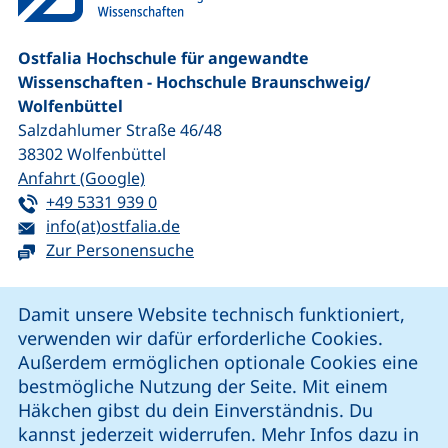
Ostfalia Hochschule für angewandte
Wissenschaften - Hochschule Braunschweig/​
Wolfenbüttel
Salzdahlumer Straße 46/48
38302
Wolfenbüttel
(externer Link, öffnet neues Fenster)
Anfahrt (Google)
Tel:
(startet einen Telefonanruf, wenn Ihr G
+49 5331 939 0
E-Mail:
(öffnet Ihr E-Mail-Programm)
info(at)ostfalia.de
Zur Personensuche
Cookie-Hinweis
Damit unsere Website technisch funktioniert,
verwenden wir dafür erforderliche Cookies.
unsere Facebook-Seite (externer Link, öffnet neues Fenst
unsere LinkedIn-Seite (externer Link, öffnet neues
unsere YouTube-Seite (externer Link,
unsere Instagram-Seite (externer Link, öff
Außerdem ermöglichen optionale Cookies eine
bestmögliche Nutzung der Seite. Mit einem
Häkchen gibst du dein Einverständnis. Du
Cookie-Einstellungen
kannst jederzeit widerrufen. Mehr Infos dazu in