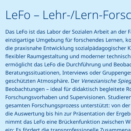
LeFo – Lehr-/Lern-Fors
Das LeFo ist das Labor der Sozialen Arbeit an der F
einzigartige Umgebung für forschendes Lernen, ko
die praxisnahe Entwicklung sozialpädagogischer 
flexibler Raumgestaltung und moderner technisch
ermöglicht das LeFo die Durchführung und Beoba
Beratungssituationen, Interviews oder Gruppenge
geschützten Atmosphäre. Der
Venezianische Spieg
Beobachtungen – ideal für didaktisch begleitete Ro
Forschungsvorhaben und Supervisionen. Studiere
gesamten Forschungsprozess unterstützt: von de
die Auswertung bis hin zur Präsentation der Ergeb
nimmt das LeFo eine Brückenfunktion zwischen Wi
ein: Es fördert die transprofessionelle Zusammena