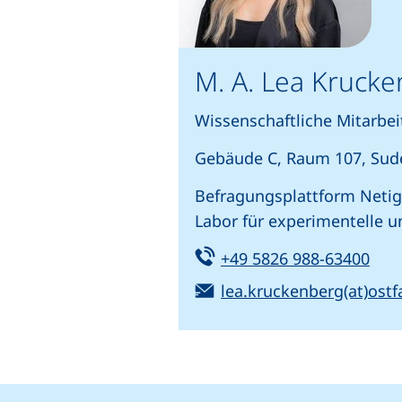
M. A. Lea Kruck
Wissenschaftliche Mitarbeit
Gebäude C, Raum 107, Sud
Befragungsplattform Netig
Labor für experimentelle
Tel:
(sta
+49 5826 988-63400
E-Mail:
lea.kruckenberg(at)ostf