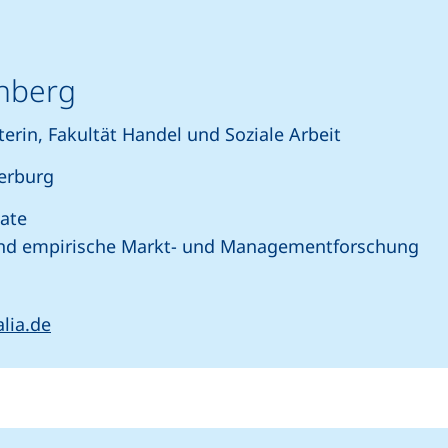
enberg
erin, Fakultät Handel und Soziale Arbeit
erburg
ate
 und empirische Markt- und Managementforschung
rtet einen Telefonanruf, wenn Ihr Gerät dies zulässt)
(öffnet Ihr E-Mail-Programm)
alia.de