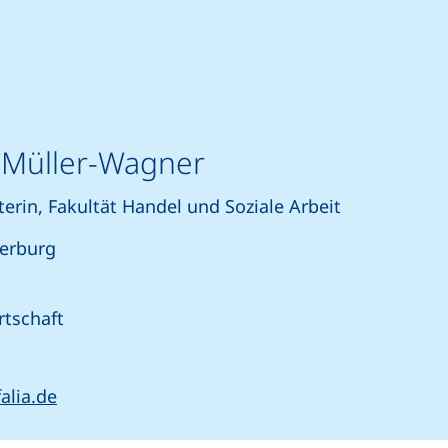
a Müller-Wagner
erin, Fakultät Handel und Soziale Arbeit
erburg
tschaft
rtet einen Telefonanruf, wenn Ihr Gerät dies zulässt)
(öffnet Ihr E-Mail-Programm)
alia.de