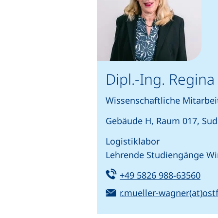
Dipl.-Ing. Regin
Wissenschaftliche Mitarbeit
Gebäude H, Raum 017, Sud
Logistiklabor
Lehrende Studiengänge Wir
Tel:
(sta
+49 5826 988-63560
E-Mail:
r.mueller-wagner(at)ostf