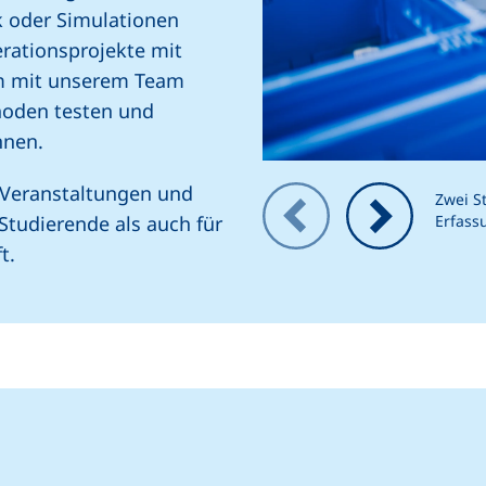
ik oder Simulationen
erationsprojekte mit
m mit unserem Team
hoden testen und
innen.
 Veranstaltungen und
Zeigt Folie 1 von 3
Zwei S
Erfass
Studierende als auch für
ft.
Vorheriges Bild
Nächstes Bild