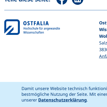
Ost
Wis
Wol
Sal
383
Anf
Coo
Cookie-Hinweis
Damit unsere Website technisch funktioni
unsere Facebook-Seite (externer Link,
unsere LinkedIn-Seite (externer 
unsere YouTube-Seit
unsere Instagram-Seite (e
: soziale Medien
Ostfalia @
bestmögliche Nutzung der Seite. Mit eine
Bar
unserer
Datenschutzerklärung
.