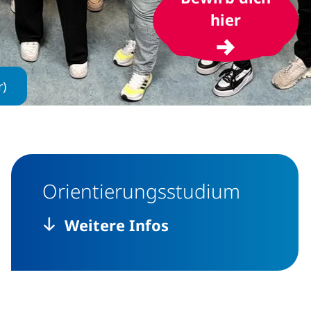
(öffnet I
hier
r)
Orientierungsstudium
Weitere Infos