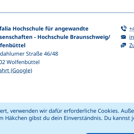
Te
falia Hochschule für angewandte
+
E-
senschaften - Hochschule Braunschweig/​
in
fenbüttel
Z
zdahlumer Straße 46/48
02
Wolfenbüttel
(externer Link, öffnet neues Fenster)
ahrt (Google)
kie-Einstellungen
Impressum
Datenschut
ert, verwenden wir dafür erforderliche Cookies. Au
 öffnet neues Fenster)
Link, öffnet neues Fenster)
e (externer Link, öffnet neues Fenster)
xterner Link, öffnet neues Fenster)
m Häkchen gibst du dein Einverständnis. Du kannst je
riere melden