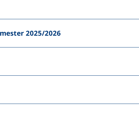
emester 2025/2026
n (externer Link, öffnet neues Fenster)
In teilen (externer Link, öffnet neues Fenster)