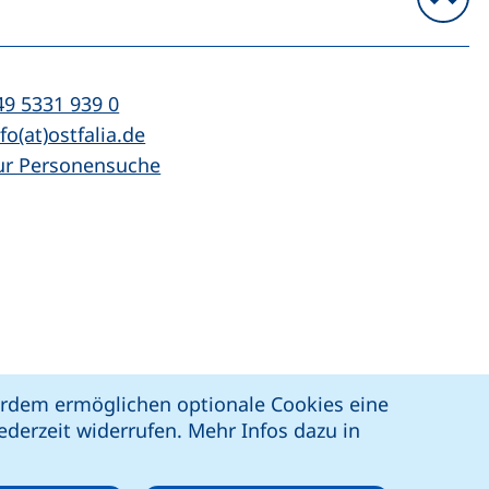
n
l:
(startet einen Telefonanruf, wenn Ihr Ger
49 5331 939 0
Mail:
(öffnet Ihr E-Mail-Programm)
fo(at)ostfalia.de
ur Personensuche
z
Erklärung zur Barrierefreiheit
ßerdem ermöglichen optionale Cookies eine
derzeit widerrufen. Mehr Infos dazu in