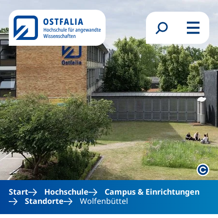
Direkt zum Inhalt
Suchformular
Menü
Rech
Start
Hochschule
Campus & Einrichtungen
Standorte
Wolfenbüttel