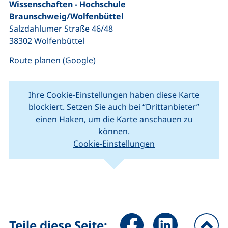
Wissenschaften - Hochschule
Braunschweig/Wolfenbüttel
Salzdahlumer Straße 46/48
38302 Wolfenbüttel
(externer Link, öffnet neues Fenste
Route planen (Google)
Ihre Cookie-Einstellungen haben diese Karte
blockiert. Setzen Sie auch bei “Drittanbieter”
einen Haken, um die Karte anschauen zu
können.
Cookie-Einstellungen
(externer Link, öffnet neues Fenster).
(ext
Leaflet
|
Kartendaten © Mitwirkende von
OpenStreetMap
+
−
Seite über Facebook teilen (
Seite über LinkedIn 
Teile diese Seite: