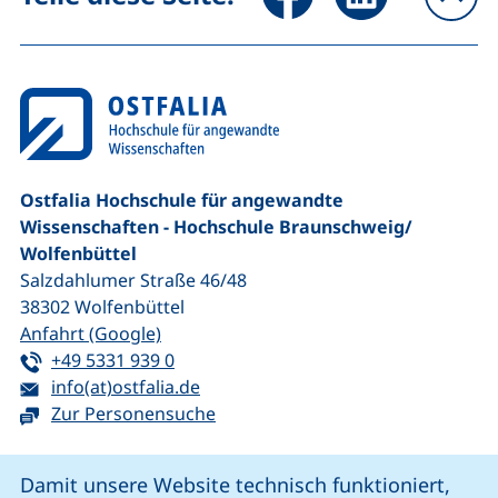
na
Ostfalia Hochschule für angewandte
Wissenschaften - Hochschule Braunschweig/​
Wolfenbüttel
Salzdahlumer Straße 46/48
38302
Wolfenbüttel
(externer Link, öffnet neues Fenster)
Anfahrt (Google)
Tel:
(startet einen Telefonanruf, wenn Ihr G
+49 5331 939 0
E-Mail:
(öffnet Ihr E-Mail-Programm)
info(at)ostfalia.de
Zur Personensuche
Cookie-Hinweis
Damit unsere Website technisch funktioniert,