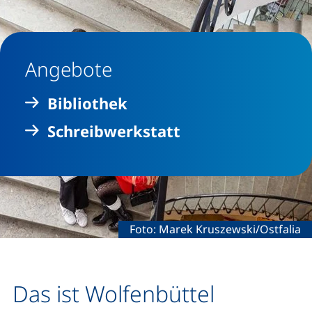
Angebote
Bibliothek
Schreibwerkstatt
Rechtliche Information zum dekora
Foto: Marek Kruszewski/Ostfalia
Das ist Wolfenbüttel