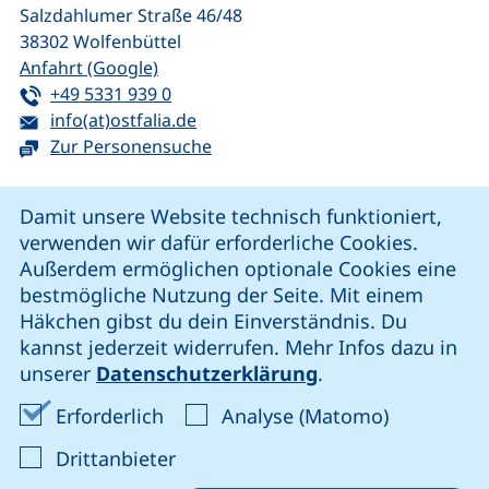
Salzdahlumer Straße 46/48
38302
Wolfenbüttel
(externer Link, öffnet neues Fenster)
Anfahrt (Google)
Tel:
(startet einen Telefonanruf, wenn Ihr G
+49 5331 939 0
E-Mail:
(öffnet Ihr E-Mail-Programm)
info(at)ostfalia.de
Zur Personensuche
Cookie-Hinweis
Damit unsere Website technisch funktioniert,
verwenden wir dafür erforderliche Cookies.
unsere Facebook-Seite (externer Link, öffnet neues Fenst
unsere LinkedIn-Seite (externer Link, öffnet neues
unsere YouTube-Seite (externer Link,
unsere Instagram-Seite (externer Link, öff
Außerdem ermöglichen optionale Cookies eine
bestmögliche Nutzung der Seite. Mit einem
Häkchen gibst du dein Einverständnis. Du
Cookie-Einstellungen
kannst jederzeit widerrufen. Mehr Infos dazu in
unserer
Datenschutzerklärung
.
Impressum
Erforderliche Cookies akzeptieren
Analyse-Co
Erforderlich
Analyse (Matomo)
Datenschutz
: Cookies von Drittanbieter akzep
Drittanbieter
Erklärung zur Barrierefreiheit