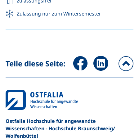
zulassungsfrei
Zulassung nur zum Wintersemester
Seite über Facebook teilen (
Seite über LinkedIn 
Teile diese Seite:
na
Ostfalia Hochschule für angewandte
Wissenschaften - Hochschule Braunschweig/​
Wolfenbüttel