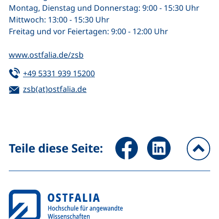
Montag, Dienstag und Donnerstag: 9:00 - 15:30 Uhr
Mittwoch: 13:00 - 15:30 Uhr
Freitag und vor Feiertagen: 9:00 - 12:00 Uhr
www.ostfalia.de/zsb
Tel:
(startet einen Telefonanruf, wenn 
+49 5331 939 15200
E-Mail:
zsb(at)ostfalia.de
(öffnet Ihr E-Mail-Programm)
Seite über Facebook teilen (
Seite über LinkedIn 
Teile diese Seite:
na