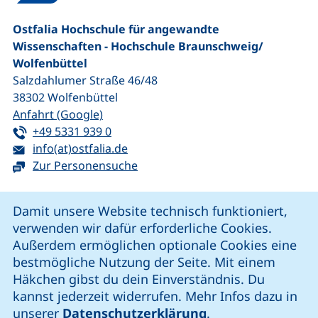
Ostfalia Hochschule für angewandte
Wissenschaften - Hochschule Braunschweig/​
Wolfenbüttel
Salzdahlumer Straße 46/48
38302
Wolfenbüttel
(externer Link, öffnet neues Fenster)
Anfahrt (Google)
Tel:
(startet einen Telefonanruf, wenn Ihr G
+49 5331 939 0
E-Mail:
(öffnet Ihr E-Mail-Programm)
info(at)ostfalia.de
Zur Personensuche
Cookie-Hinweis
Damit unsere Website technisch funktioniert,
verwenden wir dafür erforderliche Cookies.
unsere Facebook-Seite (externer Link, öffnet neues Fenst
unsere LinkedIn-Seite (externer Link, öffnet neues
unsere YouTube-Seite (externer Link,
unsere Instagram-Seite (externer Link, öff
Außerdem ermöglichen optionale Cookies eine
bestmögliche Nutzung der Seite. Mit einem
Häkchen gibst du dein Einverständnis. Du
Cookie-Einstellungen
kannst jederzeit widerrufen. Mehr Infos dazu in
unserer
Datenschutzerklärung
.
Impressum