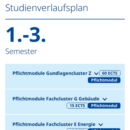
Studienverlaufsplan
1.-3.
Semester
(1.-3. Semeste
Pflichtmodule Gundlagencluster Z
60
ECTS
Pflichtmodul
(1.-3. Sem
Pflichtmodule Fachcluster G Gebäude
15
ECTS
Pflichtmodul
(1.-3. Semes
Pflichtmodule Fachcluster E Energie