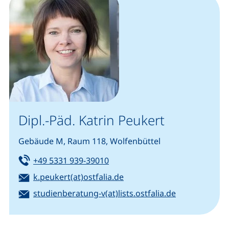
Dipl.-Päd. Katrin Peukert
Gebäude M, Raum 118, Wolfenbüttel
Tel:
(startet einen Telefonanruf, we
+49 5331 939-39010
E-Mail:
k.peukert(at)ostfalia.de
(öffnet Ihr E-Mail-Programm)
E-Mail:
studienberatung-v(at)lists.ostfalia.de
(öffnet Ihr E-Mail-Programm)