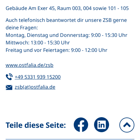
Gebäude Am Exer 45, Raum 003, 004 sowie 101 - 105
Auch telefonisch beantwortet dir unsere ZSB gerne
deine Fragen:
Montag, Dienstag und Donnerstag: 9:00 - 15:30 Uhr
Mittwoch: 13:00 - 15:30 Uhr
Freitag und vor Feiertagen: 9:00 - 12:00 Uhr
www.ostfalia.de/zsb
Tel:
(startet einen Telefonanruf, wenn 
+49 5331 939 15200
E-Mail:
zsb(at)ostfalia.de
(öffnet Ihr E-Mail-Programm)
Seite über Facebook teilen (
Seite über LinkedIn 
Teile diese Seite:
na