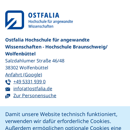
Ostfalia Hochschule für angewandte
Wissenschaften - Hochschule Braunschweig/​
Wolfenbüttel
Salzdahlumer Straße 46/48
38302
Wolfenbüttel
(externer Link, öffnet neues Fenster)
Anfahrt (Google)
Tel:
(startet einen Telefonanruf, wenn Ihr G
+49 5331 939 0
E-Mail:
(öffnet Ihr E-Mail-Programm)
info(at)ostfalia.de
Zur Personensuche
Cookie-Hinweis
Damit unsere Website technisch funktioniert,
verwenden wir dafür erforderliche Cookies.
unsere Facebook-Seite (externer Link, öffnet neues Fenst
unsere LinkedIn-Seite (externer Link, öffnet neues
unsere YouTube-Seite (externer Link,
unsere Instagram-Seite (externer Link, öff
Außerdem ermöglichen optionale Cookies eine