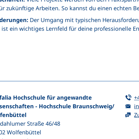
für zukünftige Arbeiten. So kannst du einen echten Be
rderungen:
Der Umgang mit typischen Herausforderun
st ein wichtiges Lernfeld für deine professionelle E
n (externer Link, öffnet neues Fenster)
In teilen (externer Link, öffnet neues Fenster)
Te
falia Hochschule für angewandte
+
E-
senschaften - Hochschule Braunschweig/​
in
fenbüttel
Z
zdahlumer Straße 46/48
02
Wolfenbüttel