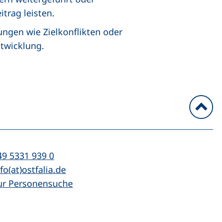
itrag leisten.
gen wie Zielkonflikten oder
ntwicklung.
n
l:
(startet einen Telefonanruf, wenn Ihr Ger
49 5331 939 0
Mail:
(öffnet Ihr E-Mail-Programm)
fo(at)ostfalia.de
ur Personensuche