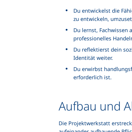
Du entwickelst die Fähi
zu entwickeln, umzuset
Du lernst, Fachwissen
professionelles Handel
Du reflektierst dein so
Identität weiter.
Du erwirbst handlungsf
erforderlich ist.
Aufbau und A
Die Projektwerkstatt erstreck
aufeinander aufbauende Pfli