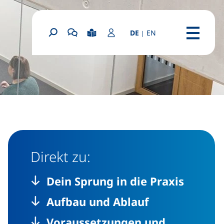
: English homepage
DE
EN
|
(externer Link, öf
Leichte Sprache
Login Portal
Suchformular
Chatbot OSCA starten
Menü
Direkt zu:
Dein Sprung in die Praxis
Aufbau und Ablauf
Voraussetzungen und