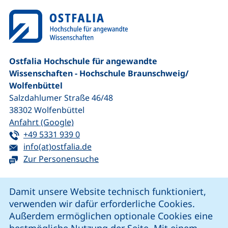
Ostfalia Hochschule für angewandte
Wissenschaften - Hochschule Braunschweig/​
Wolfenbüttel
Salzdahlumer Straße 46/48
38302
Wolfenbüttel
(externer Link, öffnet neues Fenster)
Anfahrt (Google)
Tel:
(startet einen Telefonanruf, wenn Ihr G
+49 5331 939 0
E-Mail:
(öffnet Ihr E-Mail-Programm)
info(at)ostfalia.de
Zur Personensuche
Cookie-Hinweis
Damit unsere Website technisch funktioniert,
verwenden wir dafür erforderliche Cookies.
unsere Facebook-Seite (externer Link, öffnet neues Fenst
unsere LinkedIn-Seite (externer Link, öffnet neues
unsere YouTube-Seite (externer Link,
unsere Instagram-Seite (externer Link, öff
Außerdem ermöglichen optionale Cookies eine