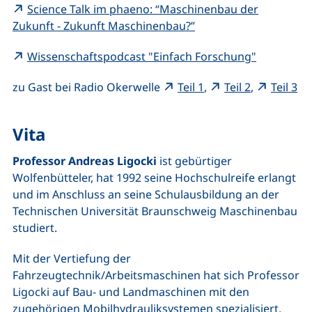
Science Talk im phaeno: “Maschinenbau der
(externer Link, öffnet
Zukunft - Zukunft Maschinenbau?”
(externer 
Wissenschaftspodcast "Einfach Forschung"
(externer Link, öffn
(externer L
(e
zu Gast bei Radio Okerwelle
Teil 1
,
Teil 2
,
Teil 3
Vita
Professor Andreas Ligocki
ist gebürtiger
Wolfenbütteler, hat 1992 seine Hochschulreife erlangt
und im Anschluss an seine Schulausbildung an der
Technischen Universität Braunschweig Maschinenbau
studiert.
Mit der Vertiefung der
Fahrzeugtechnik/Arbeitsmaschinen hat sich Professor
Ligocki auf Bau- und Landmaschinen mit den
zugehörigen Mobilhydrauliksystemen spezialisiert.