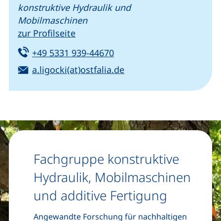
konstruktive Hydraulik und
Mobilmaschinen
zur Profilseite
Tel:
(startet einen Telefonanru
+49 5331 939-44670
E-Mail:
(öffnet Ihr E-Mail-Pro
a.ligocki(at)ostfalia.de
Fachgruppe konstruktive
Hydraulik, Mobilmaschinen
und additive Fertigung
Angewandte Forschung für nachhaltigen