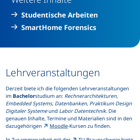
Studentische Arbeiten
SmartHome Forensics
Lehrveranstaltungen
Derzeit biete ich die folgenden Lehrveranstaltungen
im
Bachelor
studium an:
Rechnerarchitekturen
,
Embedded Systems
,
Datenbanken
,
Praktikum Design
Digitaler Systeme
und
Labor Datentechnik
. Die
genauen Inhalte, Termine und Materialien sind in den
(externer Link, öffnet neues Fe
dazugehörigen
Moodle
-Kursen zu finden.
(externe
In Zusammenarbeit mit der
TU Braunschweig
biete