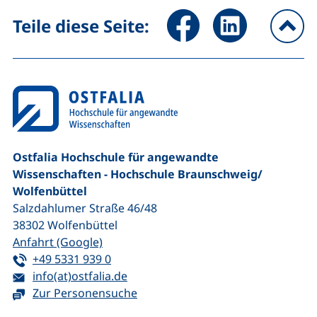
Seite über Facebook teilen (
Seite über LinkedIn 
Teile diese Seite:
na
Ostfalia Hochschule für angewandte
Wissenschaften - Hochschule Braunschweig/​
Wolfenbüttel
Salzdahlumer Straße 46/48
38302
Wolfenbüttel
(externer Link, öffnet neues Fenster)
Anfahrt (Google)
Tel:
(startet einen Telefonanruf, wenn Ihr G
+49 5331 939 0
E-Mail:
(öffnet Ihr E-Mail-Programm)
info(at)ostfalia.de
Zur Personensuche