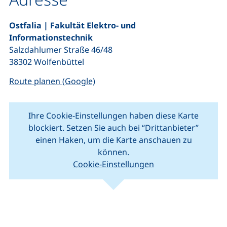
Ostfalia | Fakultät Elektro- und
Informationstechnik
Salzdahlumer Straße 46/48
38302 Wolfenbüttel
(externer Link, öffnet neues Fenste
Route planen (Google)
Ihre Cookie-Einstellungen haben diese Karte
blockiert. Setzen Sie auch bei “Drittanbieter”
einen Haken, um die Karte anschauen zu
können.
Cookie-Einstellungen
(externer Link, öffnet neues Fenster).
(ext
Leaflet
|
Kartendaten © Mitwirkende von
OpenStreetMap
+
−