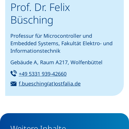
Prof. Dr. Felix
Büsching
Professur für Microcontroller und
Embedded Systems, Fakultät Elektro- und
Informationstechnik
Gebäude A, Raum A217, Wolfenbüttel
Tel:
(startet einen Telefonanru
+49 5331 939-42660
E-Mail:
(öffnet Ihr E-Mail-
f.buesching(at)ostfalia.de
Weitere Inhalte