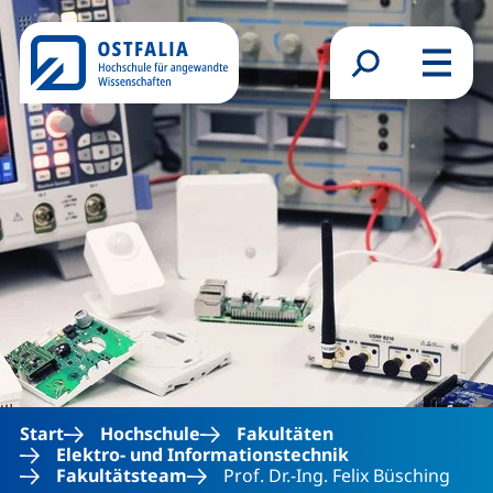
Direkt zum Inhalt
Suchformular
Menü
Start
Hochschule
Fakultäten
Elektro- und Informationstechnik
Fakultätsteam
Prof. Dr.-Ing. Felix Büsching