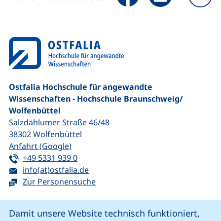
na
Ostfalia Hochschule für angewandte
Wissenschaften - Hochschule Braunschweig/​
Wolfenbüttel
Salzdahlumer Straße 46/48
38302
Wolfenbüttel
(externer Link, öffnet neues Fenster)
Anfahrt (Google)
Tel:
(startet einen Telefonanruf, wenn Ihr G
+49 5331 939 0
E-Mail:
(öffnet Ihr E-Mail-Programm)
info(at)ostfalia.de
Zur Personensuche
Cookie-Hinweis
Damit unsere Website technisch funktioniert,