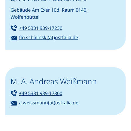
Gebäude Am Exer 10d, Raum 0140,
Wolfenbüttel
Tel:
(startet einen Telefonanruf, we
+49 5331 939-17230
E-Mail:
(öffnet Ihr E-Mail-Prog
flo.schalinski(at)ostfalia.de
M. A. Andreas Weißmann
Tel:
(startet einen Telefonanruf, we
+49 5331 939-17300
E-Mail:
(öffnet Ihr E-Mail-Prog
a.weissmann(at)ostfalia.de