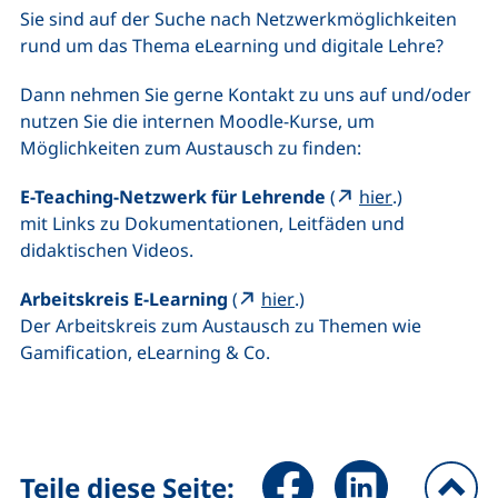
Sie sind auf der Suche nach Netzwerkmöglichkeiten
rund um das Thema eLearning und digitale Lehre?
Dann nehmen Sie gerne Kontakt zu uns auf und/oder
nutzen Sie die internen Moodle-Kurse, um
Möglichkeiten zum Austausch zu finden:
(externer Li
E-Teaching-Netzwerk für Lehrende
(
hier
.)
mit Links zu Dokumentationen, Leitfäden und
didaktischen Videos.
(externer Link, öffnet n
Arbeitskreis E-Learning
(
hier
.)
Der Arbeitskreis zum Austausch zu Themen wie
Gamification, eLearning & Co.
Seite über Facebook teilen (
Seite über LinkedIn 
Teile diese Seite: