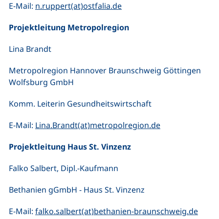
(öffnet Ihr E-Mail-Progra
E-Mail:
n.ruppert(at)ostfalia.de
Projektleitung Metropolregion
Lina Brandt
Metropolregion Hannover Braunschweig Göttingen
Wolfsburg GmbH
Komm. Leiterin Gesundheitswirtschaft
(öffnet Ihr E-M
E-Mail:
Lina.Brandt(at)metropolregion.de
Projektleitung Haus St. Vinzenz
Falko Salbert, Dipl.-Kaufmann
Bethanien gGmbH - Haus St. Vinzenz
(öffn
E-Mail:
falko.salbert(at)bethanien-braunschweig.de