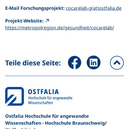
(öf
E-Mail Forschungsprojekt:
cocarelab-g(at)ostfalia.de
Projekt-Website:
(extern
https://metropolregion.de/gesundheit/cocarelab/
Seite über Facebook teilen (
Seite über LinkedIn 
Teile diese Seite:
na
Ostfalia Hochschule für angewandte
Wissenschaften - Hochschule Braunschweig/​