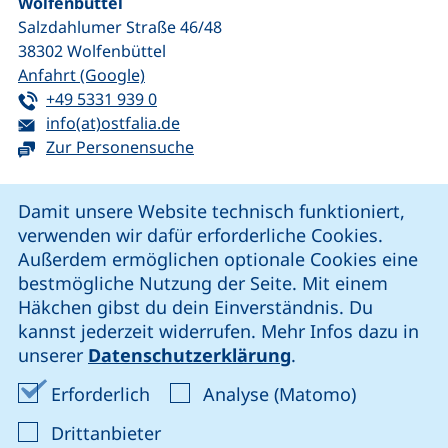
Wolfenbüttel
Salzdahlumer Straße 46/48
38302
Wolfenbüttel
(externer Link, öffnet neues Fenster)
Anfahrt (Google)
Tel:
(startet einen Telefonanruf, wenn Ihr G
+49 5331 939 0
E-Mail:
(öffnet Ihr E-Mail-Programm)
info(at)ostfalia.de
Zur Personensuche
Cookie-Hinweis
Damit unsere Website technisch funktioniert,
verwenden wir dafür erforderliche Cookies.
unsere Facebook-Seite (externer Link, öffnet neues Fenst
unsere LinkedIn-Seite (externer Link, öffnet neues
unsere YouTube-Seite (externer Link,
unsere Instagram-Seite (externer Link, öff
Außerdem ermöglichen optionale Cookies eine
bestmögliche Nutzung der Seite. Mit einem
Häkchen gibst du dein Einverständnis. Du
Cookie-Einstellungen
kannst jederzeit widerrufen. Mehr Infos dazu in
unserer
Datenschutzerklärung
.
Impressum
Erforderliche Cookies akzeptieren
Analyse-Co
Erforderlich
Analyse (Matomo)
Datenschutz
: Cookies von Drittanbieter akzep
Drittanbieter
Erklärung zur Barrierefreiheit