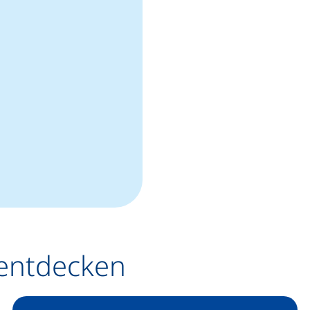
f, wenn Ihr Gerät dies zulässt)
ogramm)
 entdecken