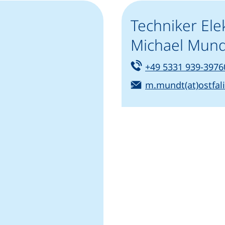
Techniker Ele
Michael Mund
Tel:
+49 5331 939-3976
E-Mail:
m.mundt(at)ostfal