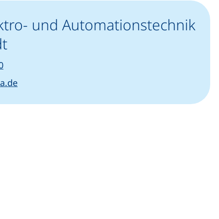
ktro- und Automationstechnik
t
(startet einen Telefonanruf, wenn Ihr Gerät dies zulä
0
(öffnet Ihr E-Mail-Programm)
ia.de