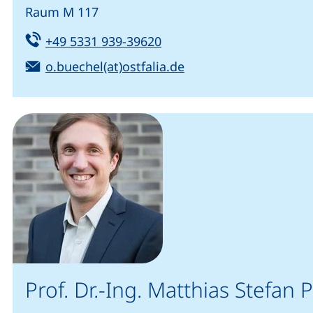
Raum M 117
Tel:
(startet einen Telefonanru
+49 5331 939-39620
E-Mail:
(öffnet Ihr E-Mail-Pr
o.buechel(at)ostfalia.de
Prof. Dr.-Ing. Matthias Stefan 