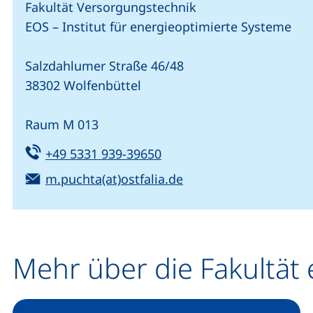
Fakultät Versorgungstechnik
EOS – Institut für energieoptimierte Systeme
Salzdahlumer Straße 46/48
38302 Wolfenbüttel
Raum M 013
Tel:
(startet einen Telefonanru
+49 5331 939-39650
E-Mail:
(öffnet Ihr E-Mail-Pr
m.puchta(at)ostfalia.de
Mehr über die Fakultät