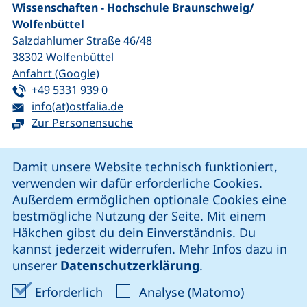
Wissenschaften - Hochschule Braunschweig/​
Wolfenbüttel
Salzdahlumer Straße 46/48
38302
Wolfenbüttel
(externer Link, öffnet neues Fenster)
Anfahrt (Google)
Tel:
(startet einen Telefonanruf, wenn Ihr G
+49 5331 939 0
E-Mail:
(öffnet Ihr E-Mail-Programm)
info(at)ostfalia.de
Zur Personensuche
Cookie-Hinweis
Damit unsere Website technisch funktioniert,
verwenden wir dafür erforderliche Cookies.
unsere Facebook-Seite (externer Link, öffnet neues Fenst
unsere LinkedIn-Seite (externer Link, öffnet neues
unsere YouTube-Seite (externer Link,
unsere Instagram-Seite (externer Link, öff
Außerdem ermöglichen optionale Cookies eine
bestmögliche Nutzung der Seite. Mit einem
Häkchen gibst du dein Einverständnis. Du
Cookie-Einstellungen
kannst jederzeit widerrufen. Mehr Infos dazu in
unserer
Datenschutzerklärung
.
Impressum
Erforderliche Cookies akzeptieren
Analyse-Co
Erforderlich
Analyse (Matomo)
Datenschutz