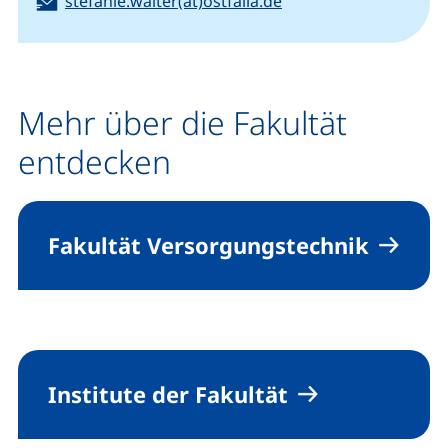
E-Mail:
stefanie.walter(at)ostfalia.de
(öffnet Ihr E-Mail-Programm)
Mehr über die Fakultät
entdecken
Fakultät Versorgungstechnik
Institute der Fakultät