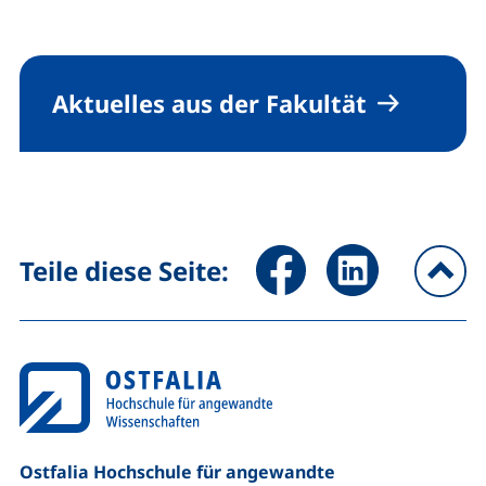
Aktuelles aus der Fakultät
Seite über Facebook teilen (
Seite über LinkedIn 
Teile diese Seite:
na
Ostfalia Hochschule für angewandte