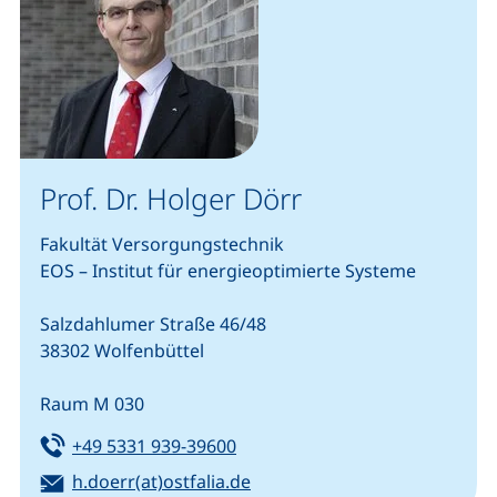
Prof. Dr. Holger Dörr
Fakultät Versorgungstechnik
EOS – Institut für energieoptimierte Systeme
Salzdahlumer Straße 46/48
38302 Wolfenbüttel
Raum M 030
Tel:
(startet einen Telefonanruf, we
+49 5331 939-39600
E-Mail:
h.doerr(at)ostfalia.de