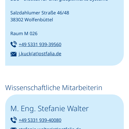
Salzdahlumer Straße 46/48
38302 Wolfenbüttel
Raum M 026
Tel:
(startet einen Telefonanruf, we
+49 5331 939-39560
E-Mail:
j.kuck(at)ostfalia.de
(öffnet Ihr E-Mail-Programm)
Wissenschaftliche Mitarbeiterin
M. Eng. Stefanie Walter
Tel:
(startet einen Telefonanruf, we
+49 5331 939-40080