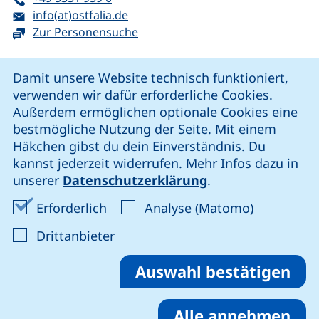
E-Mail:
(öffnet Ihr E-Mail-Programm)
info(at)ostfalia.de
Zur Personensuche
Cookie-Hinweis
Damit unsere Website technisch funktioniert,
verwenden wir dafür erforderliche Cookies.
unsere Facebook-Seite (externer Link, öffnet neues Fenst
unsere LinkedIn-Seite (externer Link, öffnet neues
unsere YouTube-Seite (externer Link,
unsere Instagram-Seite (externer Link, öff
Außerdem ermöglichen optionale Cookies eine
bestmögliche Nutzung der Seite. Mit einem
Häkchen gibst du dein Einverständnis. Du
Cookie-Einstellungen
kannst jederzeit widerrufen. Mehr Infos dazu in
unserer
Datenschutzerklärung
.
Impressum
Erforderliche Cookies akzeptieren
Analyse-Co
Erforderlich
Analyse (Matomo)
Datenschutz
: Cookies von Drittanbieter akzep
Drittanbieter
Erklärung zur Barrierefreiheit
Barriere melden
Auswahl bestätigen
Alle annehmen