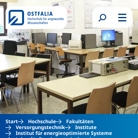
Direkt zum Inhalt
Suchformular
Menü
Start
Hochschule
Fakultäten
Versorgungstechnik
Institute
Institut für energieoptimierte Systeme