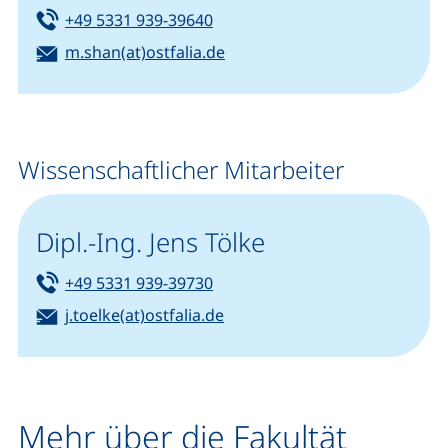
Tel:
(startet einen Telefonanruf, we
+49 5331 939-39640
E-Mail:
(öffnet Ihr E-Mail-Programm)
m.shan(at)ostfalia.de
Wissenschaftlicher Mitarbeiter
Dipl.-Ing. Jens Tölke
Tel:
(startet einen Telefonanruf, we
+49 5331 939-39730
E-Mail:
(öffnet Ihr E-Mail-Programm)
j.toelke(at)ostfalia.de
Mehr über die Fakultät