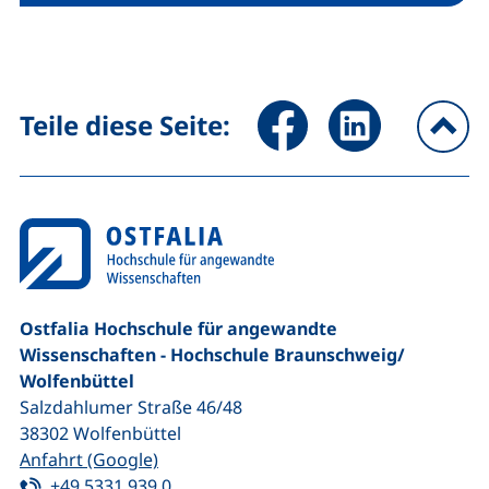
Seite über Facebook teilen (
Seite über LinkedIn 
Teile diese Seite:
na
Ostfalia Hochschule für angewandte
Wissenschaften - Hochschule Braunschweig/​
Wolfenbüttel
Salzdahlumer Straße 46/48
38302
Wolfenbüttel
(externer Link, öffnet neues Fenster)
Anfahrt (Google)
Tel:
(startet einen Telefonanruf, wenn Ihr G
+49 5331 939 0