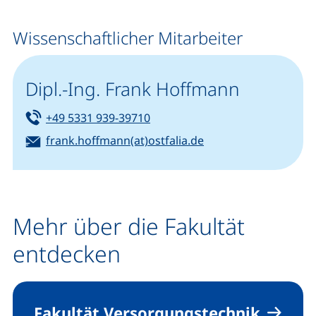
Wissenschaftlicher Mitarbeiter
Dipl.-Ing. Frank Hoffmann
Tel:
(startet einen Telefonanruf, we
+49 5331 939-39710
E-Mail:
(öffnet Ihr E-Mail-P
frank.hoffmann(at)ostfalia.de
Mehr über die Fakultät
entdecken
Fakultät Versorgungstechnik