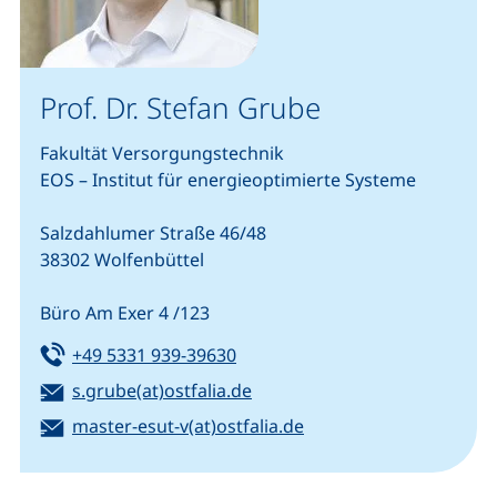
Prof. Dr. Stefan Grube
Fakultät Versorgungstechnik
EOS – Institut für energieoptimierte Systeme
Salzdahlumer Straße 46/48
38302 Wolfenbüttel
Büro Am Exer 4 /123
Tel:
(startet einen Telefonanruf, we
+49 5331 939-39630
E-Mail:
(öffnet Ihr E-Mail-Programm)
s.grube(at)ostfalia.de
E-Mail:
(öffnet Ihr E-Mail-Pro
master-esut-v(at)ostfalia.de