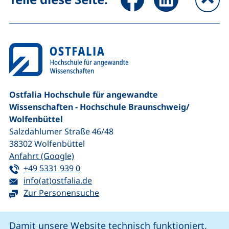
na
Ostfalia Hochschule für angewandte
Wissenschaften - Hochschule Braunschweig/​
Wolfenbüttel
Salzdahlumer Straße 46/48
38302
Wolfenbüttel
(externer Link, öffnet neues Fenster)
Anfahrt (Google)
Tel:
(startet einen Telefonanruf, wenn Ihr G
+49 5331 939 0
E-Mail:
(öffnet Ihr E-Mail-Programm)
info(at)ostfalia.de
Zur Personensuche
Cookie-Hinweis
Damit unsere Website technisch funktioniert,