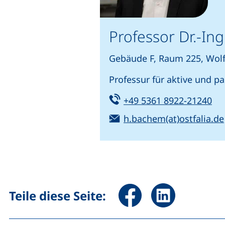
Professor Dr.-In
Gebäude F, Raum 225, Wol
Professur für aktive und p
Tel:
(st
+49 5361 8922-21240
E-Mail:
h.bachem(at)ostfalia.de
Seite über Facebook teile
Seite über Linked
Teile diese Seite: