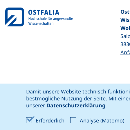
Ost
Wis
Wol
Sal
383
Anf
Coo
Cookie-Hinweis
Damit unsere Website technisch funktioni
unsere Facebook-Seite (externer Link,
unsere LinkedIn-Seite (externer 
unsere YouTube-Seit
unsere Instagram-Seite (e
: soziale Medien
Ostfalia @
bestmögliche Nutzung der Seite. Mit eine
Bar
unserer
Datenschutzerklärung
.
Erforderliche Cookies akze
An
Erforderlich
Analyse (Matomo)