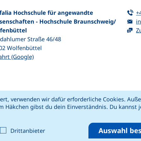
Te
falia Hochschule für angewandte
+
E-
senschaften - Hochschule Braunschweig/​
in
fenbüttel
Z
zdahlumer Straße 46/48
02
Wolfenbüttel
(externer Link, öffnet neues Fenster)
ahrt (Google)
kie-Einstellungen
Impressum
Datenschut
ert, verwenden wir dafür erforderliche Cookies. Au
 öffnet neues Fenster)
Link, öffnet neues Fenster)
e (externer Link, öffnet neues Fenster)
xterner Link, öffnet neues Fenster)
m Häkchen gibst du dein Einverständnis. Du kannst je
riere melden
Auswahl bes
ptieren
alyse-Cookies akzeptieren
: Cookies von Drittanbieter akzepti
Drittanbieter