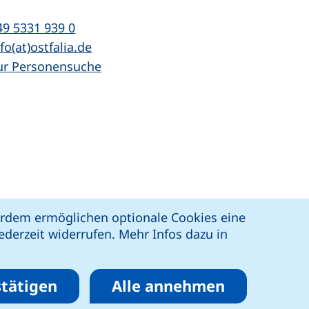
l:
(startet einen Telefonanruf, wenn Ihr Ger
49 5331 939 0
Mail:
(öffnet Ihr E-Mail-Programm)
fo(at)ostfalia.de
ur Personensuche
z
Erklärung zur Barrierefreiheit
ßerdem ermöglichen optionale Cookies eine
derzeit widerrufen. Mehr Infos dazu in
tätigen
Alle annehmen
eren