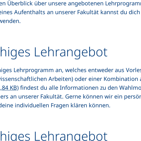
nen Überblick über unsere angebotenen Lehrprogramm
ines Aufenthalts an unserer Fakultät kannst du dich 
wenden.
chiges Lehrangebot
chiges Lehrprogramm an, welches entweder aus Vorle
 wissenschaftlichen Arbeiten) oder einer Kombination
(öffnet neues Fenster), (nicht barrierefrei)
,84 KB)
findest du alle Informationen zu den Wahlm
ers an unserer Fakultät. Gerne können wir ein persö
deine individuellen Fragen klären können.
higes Lehrangebot