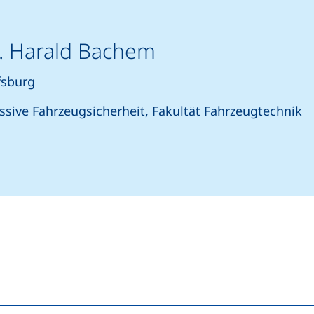
g. Harald Bachem
fsburg
assive Fahrzeugsicherheit, Fakultät Fahrzeugtechnik
artet einen Telefonanruf, wenn Ihr Gerät dies zulässt)
(öffnet Ihr E-Mail-Programm)
n (externer Link, öffnet neues Fenster)
In teilen (externer Link, öffnet neues Fenster)