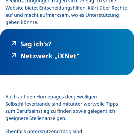
(externer Li
Beeinträchtigungen fragen sich:
Sag ich’s?
Die
Website bietet Entscheidungshilfen, klärt über Rechte
auf und macht aufmerksam, wo es Unterstützung
geben könnte.
(externer Link, öffnet ne
Sag ich's?
(externer Link, 
Netzwerk „iXNet“
Auch auf den Homepages der jeweiligen
Selbsthilfeverbände sind mitunter wertvolle Tipps
zum Berufseinstieg zu finden sowie gelegentlich
geeignete Stellenanzeigen.
Ebenfalls unterstützend tätig sind: