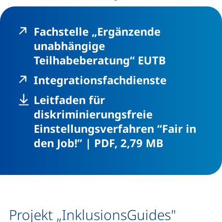
Fachstelle „Ergänzende
unabhängige
(externer 
Teilhabeberatung“ EUTB
(externer 
Integrationsfachdienste
Leitfaden für
diskriminierungsfreie
Einstellungsverfahren “Fair in
,
(öffnet neu
den Job!”
|
PDF, 2,79 MB
Projekt „InklusionsGuides"