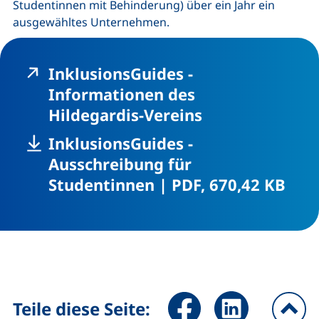
Studentinnen mit Behinderung) über ein Jahr ein
ausgewähltes Unternehmen.
InklusionsGuides -
Informationen des
(externer Link,
Hildegardis-Vereins
InklusionsGuides -
Ausschreibung für
,
(öff
Studentinnen
|
PDF, 670,42 KB
Seite über Facebook teilen (
Seite über LinkedIn 
Teile diese Seite: