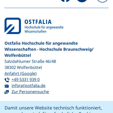
na
Ostfalia Hochschule für angewandte
Wissenschaften - Hochschule Braunschweig/​
Wolfenbüttel
Salzdahlumer Straße 46/48
38302
Wolfenbüttel
(externer Link, öffnet neues Fenster)
Anfahrt (Google)
Tel:
(startet einen Telefonanruf, wenn Ihr G
+49 5331 939 0
E-Mail:
(öffnet Ihr E-Mail-Programm)
info(at)ostfalia.de
Zur Personensuche
Cookie-Hinweis
Damit unsere Website technisch funktioniert,