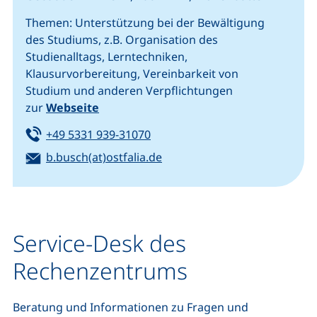
Themen: Unterstützung bei der Bewältigung
des Studiums, z.B. Organisation des
Studienalltags, Lerntechniken,
Klausurvorbereitung, Vereinbarkeit von
Studium und anderen Verpflichtungen
zur
Webseite
Tel:
(startet einen Telefonanruf, we
+49 5331 939-31070
E-Mail:
b.busch(at)ostfalia.de
(öffnet Ihr E-Mail-Programm)
Service-Desk des
Rechenzentrums
Beratung und Informationen zu Fragen und