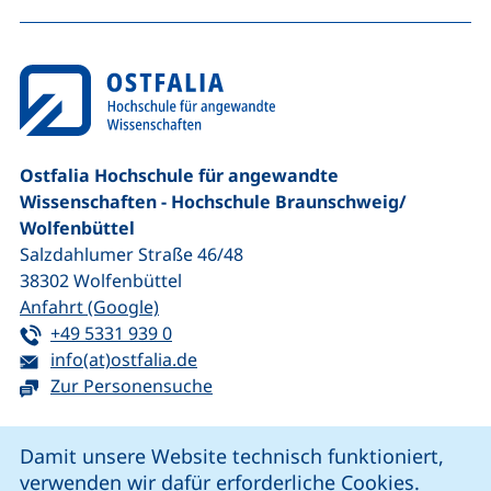
na
Ostfalia Hochschule für angewandte
Wissenschaften - Hochschule Braunschweig/​
Wolfenbüttel
Salzdahlumer Straße 46/48
38302
Wolfenbüttel
(externer Link, öffnet neues Fenster)
Anfahrt (Google)
Tel:
(startet einen Telefonanruf, wenn Ihr G
+49 5331 939 0
E-Mail:
(öffnet Ihr E-Mail-Programm)
info(at)ostfalia.de
Zur Personensuche
Cookie-Hinweis
Damit unsere Website technisch funktioniert,
verwenden wir dafür erforderliche Cookies.