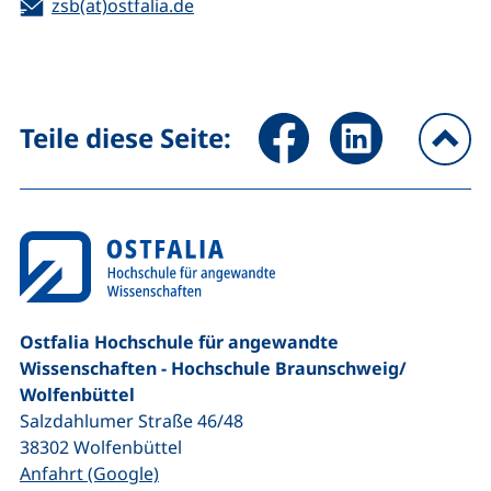
E-Mail:
(öffnet Ihr E-Mail-Programm)
zsb(at)ostfalia.de
Seite über Facebook teilen (
Seite über LinkedIn 
Teile diese Seite:
na
Ostfalia Hochschule für angewandte
Wissenschaften - Hochschule Braunschweig/​
Wolfenbüttel
Salzdahlumer Straße 46/48
38302
Wolfenbüttel
(externer Link, öffnet neues Fenster)
Anfahrt (Google)