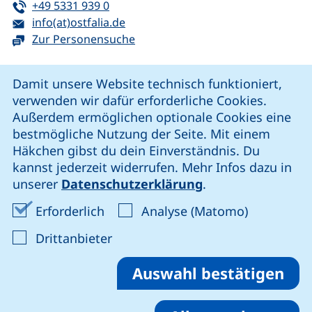
Tel:
(startet einen Telefonanruf, wenn Ihr G
+49 5331 939 0
E-Mail:
(öffnet Ihr E-Mail-Programm)
info(at)ostfalia.de
Zur Personensuche
Cookie-Hinweis
Damit unsere Website technisch funktioniert,
verwenden wir dafür erforderliche Cookies.
unsere Facebook-Seite (externer Link, öffnet neues Fenst
unsere LinkedIn-Seite (externer Link, öffnet neues
unsere YouTube-Seite (externer Link,
unsere Instagram-Seite (externer Link, öff
Außerdem ermöglichen optionale Cookies eine
bestmögliche Nutzung der Seite. Mit einem
Häkchen gibst du dein Einverständnis. Du
Cookie-Einstellungen
kannst jederzeit widerrufen. Mehr Infos dazu in
unserer
Datenschutzerklärung
.
Impressum
Erforderliche Cookies akzeptieren
Analyse-Co
Erforderlich
Analyse (Matomo)
Datenschutz
: Cookies von Drittanbieter akzep
Drittanbieter
Erklärung zur Barrierefreiheit
Barriere melden
Auswahl bestätigen