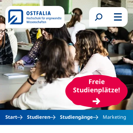
Direkt zum Inhalt
Suchformular
Menü
Freie
(ext
Studienplätze!
Start
Studieren
Studiengänge
Marketing