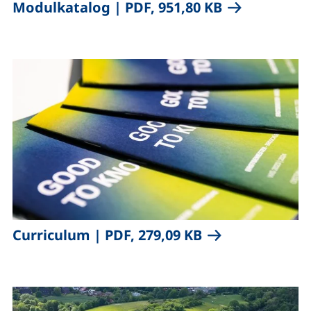
,
(öffnet neues
Modulkatalog
|
PDF, 951,80 KB
,
(öffnet neues Fe
Curriculum
|
PDF, 279,09 KB