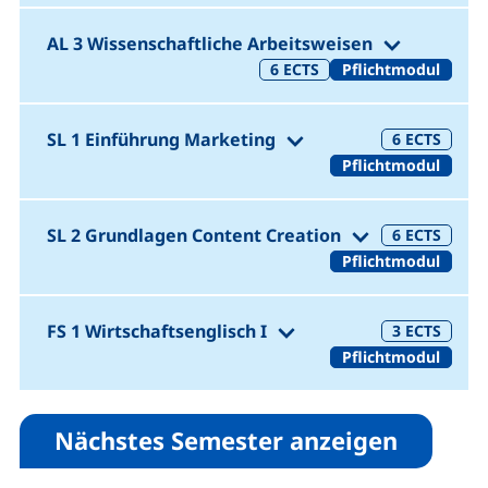
(1. Seme
AL 3 Wissenschaftliche Arbeitsweisen
6
ECTS
Pflichtmodul
(1. Semester 21 S
SL 1 Einführung Marketing
6
ECTS
Pflichtmodul
(1. Semeste
SL 2 Grundlagen Content Creation
6
ECTS
Pflichtmodul
(1. Semester 21 SW
FS 1 Wirtschaftsenglisch I
3
ECTS
Pflichtmodul
Nächstes Semester anzeigen