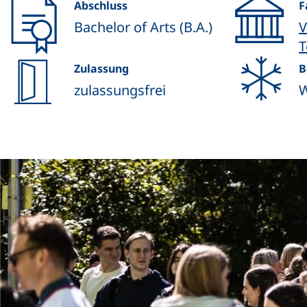
Abschluss
F
Bachelor of Arts (B.A.)
V
T
Zulassung
B
zulassungsfrei
W