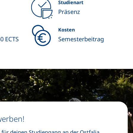
Studienart
Präsenz
Kosten
80 ECTS
Semesterbeitrag
werben!
 für deinen Studiengang an der Ostfalia.