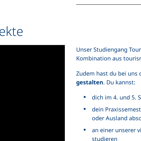
ekte
Unser Studiengang Tour
Kombination aus touris
Zudem hast du bei uns d
gestalten
. Du kannst:
dich im 4. und 5. 
dein Praxissemest
oder Ausland abso
an einer unserer 
studieren