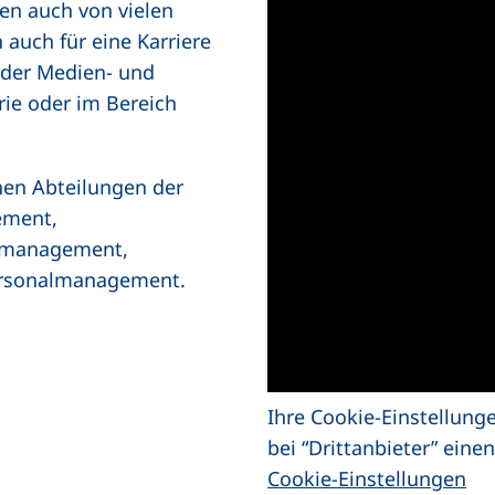
en auch von vielen
auch für eine Karriere
n der Medien- und
rie oder im Bereich
chen Abteilungen der
ement,
lmanagement,
ersonalmanagement.
Ihre Cookie-Einstellung
bei “Drittanbieter” ein
Cookie-Einstellungen