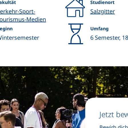
akultät
Studienort
erkehr-Sport-
Salzgitter
ourismus-Medien
eginn
Umfang
intersemester
6 Semester, 1
Jetzt be
Bewirb dich