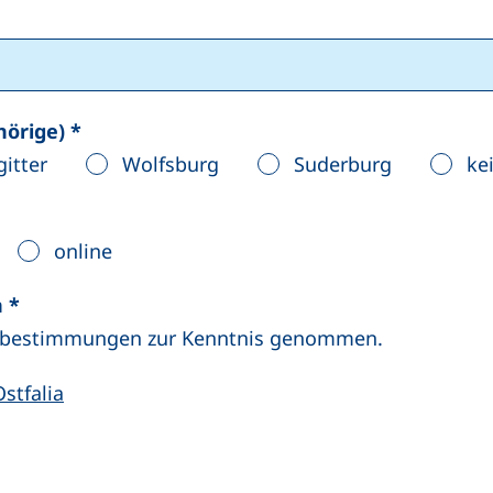
hörige)
*
gitter
Wolfsburg
Suderburg
ke
online
(mindestens eines der folgenden Felder ist erfor
n
*
tzbestimmungen zur Kenntnis genommen.
stfalia