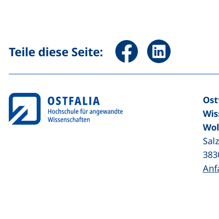
Seite über Facebook teile
Seite über Linked
Teile diese Seite:
Ost
Wis
Wol
Sal
383
Anf