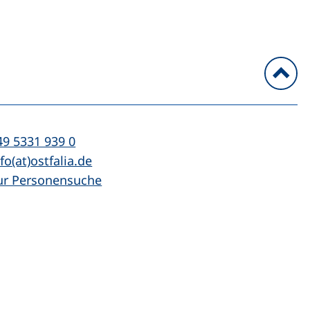
n
l:
(startet einen Telefonanruf, wenn Ihr Ger
49 5331 939 0
Mail:
(öffnet Ihr E-Mail-Programm)
fo(at)ostfalia.de
ur Personensuche