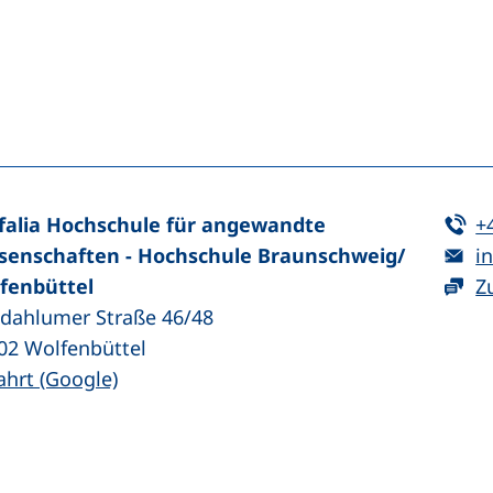
n (externer Link, öffnet neues Fenster)
In teilen (externer Link, öffnet neues Fenster)
Te
falia Hochschule für angewandte
+
E-
senschaften - Hochschule Braunschweig/​
in
fenbüttel
Z
zdahlumer Straße 46/48
02
Wolfenbüttel
(externer Link, öffnet neues Fenster)
ahrt (Google)