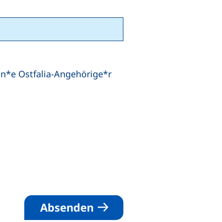
in*e Ostfalia-Angehörige*r
derlich)
Absenden