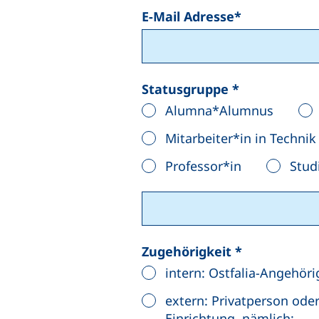
E-Mail Adresse
*
Statusgruppe
*
Alumna*Alumnus
Mitarbeiter*in in Techni
Professor*in
Stud
Zugehörigkeit
*
intern: Ostfalia-Angehör
extern: Privatperson od
Einrichtung, nämlich: