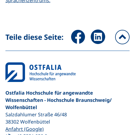
Sprachenzentrums.
Seite über Facebook teilen (
Seite über LinkedIn 
Teile diese Seite:
na
Ostfalia Hochschule für angewandte
Wissenschaften - Hochschule Braunschweig/​
Wolfenbüttel
Salzdahlumer Straße 46/48
38302
Wolfenbüttel
(externer Link, öffnet neues Fenster)
Anfahrt (Google)