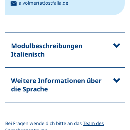
E-Mail:
a.volmer(at)ostfalia.de
(öffnet Ihr E-Mail-Programm)
Modulbeschreibungen
Italienisch
Weitere Informationen über
die Sprache
Bei Fragen wende dich bitte an das
Team des