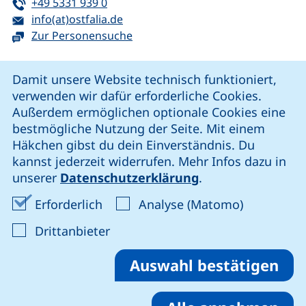
Tel:
(startet einen Telefonanruf, wenn Ihr G
+49 5331 939 0
E-Mail:
(öffnet Ihr E-Mail-Programm)
info(at)ostfalia.de
Zur Personensuche
Cookie-Hinweis
Damit unsere Website technisch funktioniert,
verwenden wir dafür erforderliche Cookies.
unsere Facebook-Seite (externer Link, öffnet neues Fenst
unsere LinkedIn-Seite (externer Link, öffnet neues
unsere YouTube-Seite (externer Link,
unsere Instagram-Seite (externer Link, öff
Außerdem ermöglichen optionale Cookies eine
bestmögliche Nutzung der Seite. Mit einem
Häkchen gibst du dein Einverständnis. Du
Cookie-Einstellungen
kannst jederzeit widerrufen. Mehr Infos dazu in
unserer
Datenschutzerklärung
.
Impressum
Erforderliche Cookies akzeptieren
Analyse-Co
Erforderlich
Analyse (Matomo)
Datenschutz
: Cookies von Drittanbieter akzep
Drittanbieter
Erklärung zur Barrierefreiheit
Barriere melden
Auswahl bestätigen