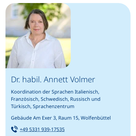
Dr. habil. Annett Volmer
Koordination der Sprachen Italienisch,
Französisch, Schwedisch, Russisch und
Türkisch, Sprachenzentrum
Gebäude Am Exer 3, Raum 15, Wolfenbüttel
Tel:
(startet einen Telefonanruf, we
+49 5331 939-17535