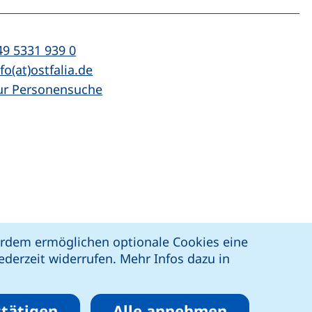
n
l:
(startet einen Telefonanruf, wenn Ihr Ger
49 5331 939 0
Mail:
(öffnet Ihr E-Mail-Programm)
fo(at)ostfalia.de
ur Personensuche
z
Erklärung zur Barrierefreiheit
ßerdem ermöglichen optionale Cookies eine
derzeit widerrufen. Mehr Infos dazu in
tätigen
Alle annehmen
eren