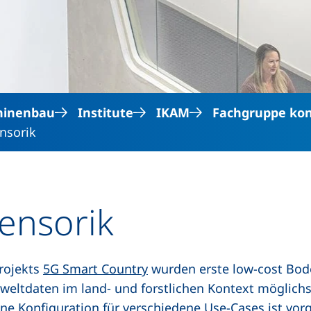
Direkt zum Inhalt
hinenbau
Institute
IKAM
Fachgruppe kon
nsorik
ensorik
rojekts
5G Smart Country
wurden erste low-cost Bode
eltdaten im land- und forstlichen Kontext möglichst
 Eine Konfiguration für verschiedene Use-Cases ist v