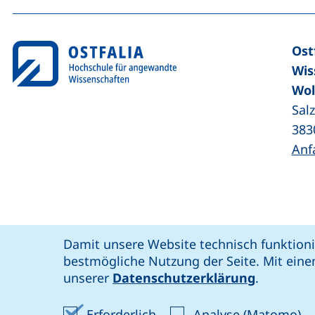
Ost
Wis
Wol
Sal
383
Anf
Coo
Cookie-Hinweis
Damit unsere Website technisch funktioni
unsere Facebook-Seite (externer Link,
unsere LinkedIn-Seite (externer 
unsere YouTube-Seit
unsere Instagram-Seite (e
: soziale Medien
Ostfalia @
bestmögliche Nutzung der Seite. Mit eine
Bar
unserer
Datenschutzerklärung
.
Erforderliche Cookies akze
An
Erforderlich
Analyse (Matomo)