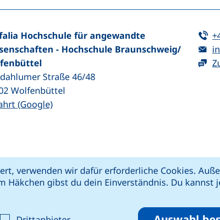
Te
falia Hochschule für angewandte
+
E-
senschaften - Hochschule Braunschweig/​
in
fenbüttel
Z
zdahlumer Straße 46/48
02
Wolfenbüttel
(externer Link, öffnet neues Fenster)
ahrt (Google)
kie-Einstellungen
Impressum
Datenschut
ert, verwenden wir dafür erforderliche Cookies. Au
 öffnet neues Fenster)
Link, öffnet neues Fenster)
e (externer Link, öffnet neues Fenster)
xterner Link, öffnet neues Fenster)
m Häkchen gibst du dein Einverständnis. Du kannst je
riere melden
Auswahl bes
ptieren
alyse-Cookies akzeptieren
: Cookies von Drittanbieter akzepti
Drittanbieter