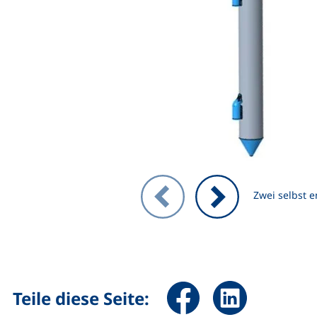
Zeigt Folie 1 von 3
Zwei selbst e
Vorheriges Bild
Nächstes Bild
Seite über Facebook teile
Seite über Linked
Teile diese Seite: