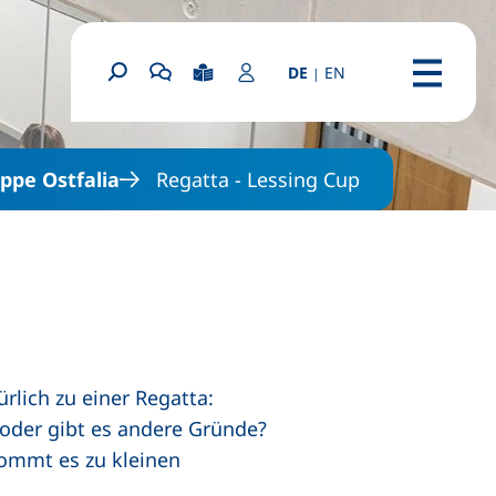
: English homepage
DE
EN
|
(externer Link, öf
Leichte Sprache
Login Portal
Suchformular
Chatbot OSCA starten
Menü
ppe Ostfalia
Regatta - Lessing Cup
lich zu einer Regatta:
 oder gibt es andere Gründe?
kommt es zu kleinen