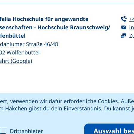
Te
falia Hochschule für angewandte
+
E-
senschaften - Hochschule Braunschweig/​
in
fenbüttel
Z
zdahlumer Straße 46/48
02
Wolfenbüttel
(externer Link, öffnet neues Fenster)
ahrt (Google)
kie-Einstellungen
Impressum
Datenschut
ert, verwenden wir dafür erforderliche Cookies. Au
 öffnet neues Fenster)
Link, öffnet neues Fenster)
e (externer Link, öffnet neues Fenster)
xterner Link, öffnet neues Fenster)
m Häkchen gibst du dein Einverständnis. Du kannst je
riere melden
Auswahl bes
ptieren
alyse-Cookies akzeptieren
: Cookies von Drittanbieter akzepti
Drittanbieter