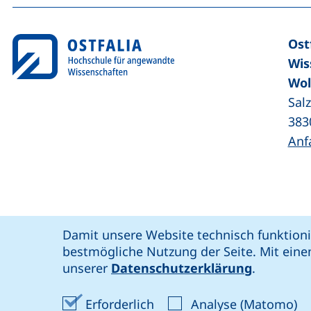
Ost
Wis
Wol
Sal
383
Anf
Coo
Cookie-Hinweis
Damit unsere Website technisch funktioni
unsere Facebook-Seite (externer Link,
unsere LinkedIn-Seite (externer 
unsere YouTube-Seit
unsere Instagram-Seite (e
: soziale Medien
Ostfalia @
bestmögliche Nutzung der Seite. Mit eine
Bar
unserer
Datenschutzerklärung
.
Erforderliche Cookies akze
An
Erforderlich
Analyse (Matomo)