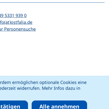
l:
(startet einen Telefonanruf, wenn Ihr Ger
49 5331 939 0
Mail:
(öffnet Ihr E-Mail-Programm)
fo(at)ostfalia.de
ur Personensuche
z
Erklärung zur Barrierefreiheit
ßerdem ermöglichen optionale Cookies eine
derzeit widerrufen. Mehr Infos dazu in
tätigen
Alle annehmen
eren