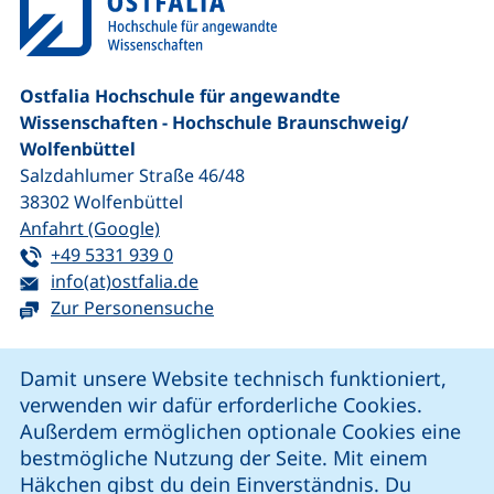
Ostfalia Hochschule für angewandte
Wissenschaften - Hochschule Braunschweig/​
Wolfenbüttel
Salzdahlumer Straße 46/48
38302
Wolfenbüttel
(externer Link, öffnet neues Fenster)
Anfahrt (Google)
Tel:
(startet einen Telefonanruf, wenn Ihr G
+49 5331 939 0
E-Mail:
(öffnet Ihr E-Mail-Programm)
info(at)ostfalia.de
Zur Personensuche
Cookie-Hinweis
Damit unsere Website technisch funktioniert,
verwenden wir dafür erforderliche Cookies.
unsere Facebook-Seite (externer Link, öffnet neues Fenst
unsere LinkedIn-Seite (externer Link, öffnet neues
unsere YouTube-Seite (externer Link,
unsere Instagram-Seite (externer Link, öff
Außerdem ermöglichen optionale Cookies eine
bestmögliche Nutzung der Seite. Mit einem
Häkchen gibst du dein Einverständnis. Du