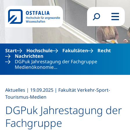
Direkt zum Inhalt
Suchformular
Menü
Start
Hochschule
Fakultäten
Recht
Nachrichten
DGPuk Jahrestagung der Fachgruppe
Medienökonomie…
,
,
Aktuelles
|
19.09.2025
|
Fakultät Verkehr-Sport-
Tourismus-Medien
DGPuk Jahrestagung der
Fachgruppe