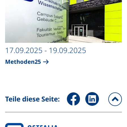
17.09.2025 - 19.09.2025
Methoden25
Seite über Facebook teilen (
Seite über LinkedIn 
Teile diese Seite:
na