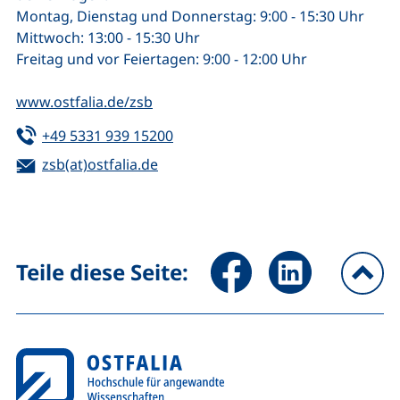
Montag, Dienstag und Donnerstag: 9:00 - 15:30 Uhr
Mittwoch: 13:00 - 15:30 Uhr
Freitag und vor Feiertagen: 9:00 - 12:00 Uhr
www.ostfalia.de/zsb
Tel:
(startet einen Telefonanruf, wenn 
+49 5331 939 15200
E-Mail:
zsb(at)ostfalia.de
(öffnet Ihr E-Mail-Programm)
Seite über Facebook teilen (
Seite über LinkedIn 
Teile diese Seite:
na