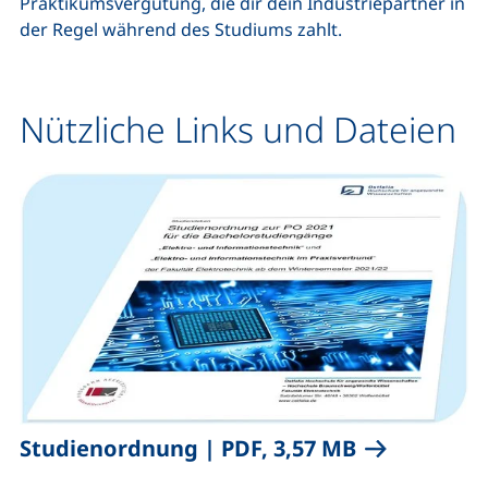
Praktikumsvergütung, die dir dein Industriepartner in
der Regel während des Studiums zahlt.
Nützliche Links und Dateien
,
(öffnet neue
Studienordnung
|
PDF, 3,57 MB