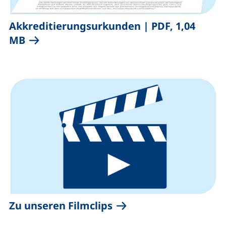
,
Akkreditierungsurkunden
|
PDF, 1,04
(öffnet neues Fenster), (nicht barrierefr
MB
Zu unseren Filmclips