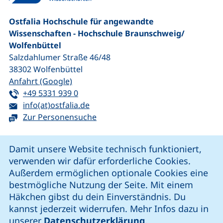
Ostfalia Hochschule für angewandte
Wissenschaften - Hochschule Braunschweig/​
Wolfenbüttel
Salzdahlumer Straße 46/48
38302
Wolfenbüttel
(externer Link, öffnet neues Fenster)
Anfahrt (Google)
Tel:
(startet einen Telefonanruf, wenn Ihr G
+49 5331 939 0
E-Mail:
(öffnet Ihr E-Mail-Programm)
info(at)ostfalia.de
Zur Personensuche
Cookie-Hinweis
Damit unsere Website technisch funktioniert,
verwenden wir dafür erforderliche Cookies.
unsere Facebook-Seite (externer Link, öffnet neues Fenst
unsere LinkedIn-Seite (externer Link, öffnet neues
unsere YouTube-Seite (externer Link,
unsere Instagram-Seite (externer Link, öff
Außerdem ermöglichen optionale Cookies eine
bestmögliche Nutzung der Seite. Mit einem
Häkchen gibst du dein Einverständnis. Du
Cookie-Einstellungen
kannst jederzeit widerrufen. Mehr Infos dazu in
unserer
Datenschutzerklärung
.
Impressum