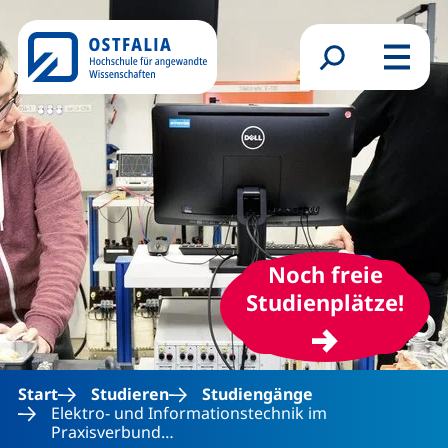
Direkt zum Inhalt
Suchformular
Menü
Noch freie
(ext
Studienplätze!
Start
Studieren
Studiengänge
Elektro- und Informationstechnik im
Praxisverbund…