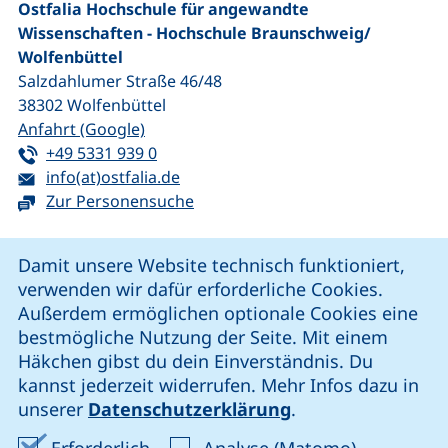
Ostfalia Hochschule für angewandte
Wissenschaften - Hochschule Braunschweig/​
Wolfenbüttel
Salzdahlumer Straße 46/48
38302
Wolfenbüttel
(externer Link, öffnet neues Fenster)
Anfahrt (Google)
Tel:
(startet einen Telefonanruf, wenn Ihr G
+49 5331 939 0
E-Mail:
(öffnet Ihr E-Mail-Programm)
info(at)ostfalia.de
Zur Personensuche
Cookie-Hinweis
Damit unsere Website technisch funktioniert,
verwenden wir dafür erforderliche Cookies.
unsere Facebook-Seite (externer Link, öffnet neues Fenst
unsere LinkedIn-Seite (externer Link, öffnet neues
unsere YouTube-Seite (externer Link,
unsere Instagram-Seite (externer Link, öff
Außerdem ermöglichen optionale Cookies eine
bestmögliche Nutzung der Seite. Mit einem
Häkchen gibst du dein Einverständnis. Du
Cookie-Einstellungen
kannst jederzeit widerrufen. Mehr Infos dazu in
unserer
Datenschutzerklärung
.
Impressum
Erforderliche Cookies akzeptieren
Analyse-Co