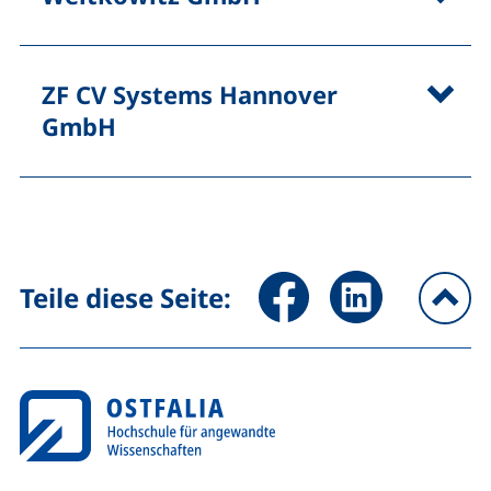
ZF CV Systems Hannover
GmbH
Seite über Facebook teilen (
Seite über LinkedIn 
Teile diese Seite:
na