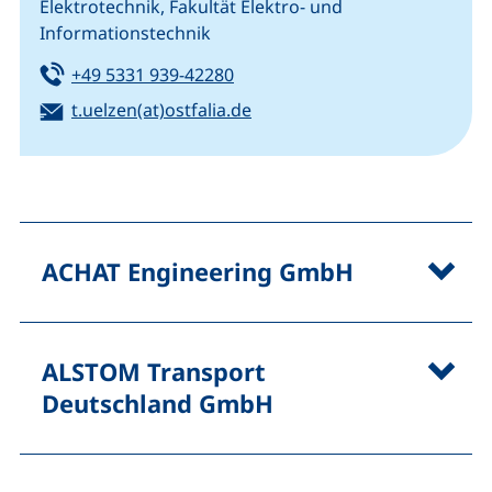
Elektrotechnik, Fakultät Elektro- und
Informationstechnik
Tel:
(startet einen Telefonanruf, we
+49 5331 939-42280
E-Mail:
(öffnet Ihr E-Mail-Programm)
t.uelzen(at)ostfalia.de
ACHAT Engineering GmbH
ALSTOM Transport
Deutschland GmbH