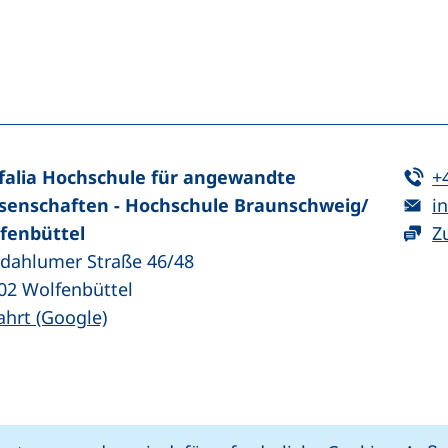
n (externer Link, öffnet neues Fenster)
In teilen (externer Link, öffnet neues Fenster)
Te
falia Hochschule für angewandte
+
E-
senschaften - Hochschule Braunschweig/​
in
fenbüttel
Z
zdahlumer Straße 46/48
02
Wolfenbüttel
(externer Link, öffnet neues Fenster)
ahrt (Google)
kie-Einstellungen
Impressum
Datenschut