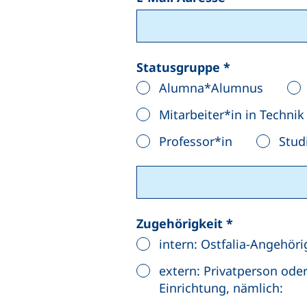
Statusgruppe
*
Alumna*Alumnus
Mitarbeiter*in in Techni
Professor*in
Stud
Zugehörigkeit
*
intern: Ostfalia-Angehör
extern: Privatperson od
Einrichtung, nämlich: