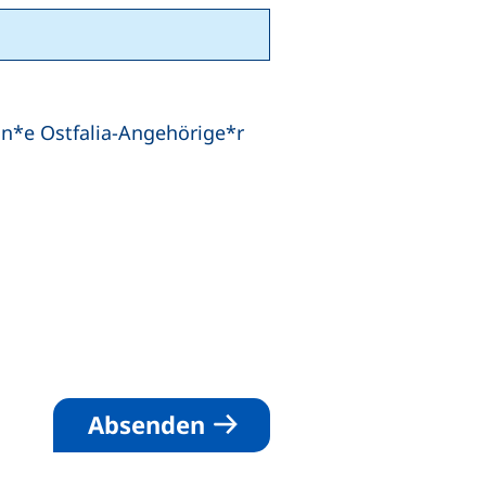
in*e Ostfalia-Angehörige*r
derlich)
Absenden