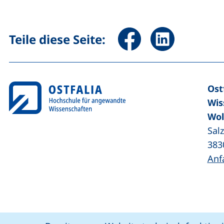
Seite über Facebook teile
Seite über Linked
Teile diese Seite:
Ost
Wis
Wol
Sal
383
Anf
Coo
Cookie-Hinweis