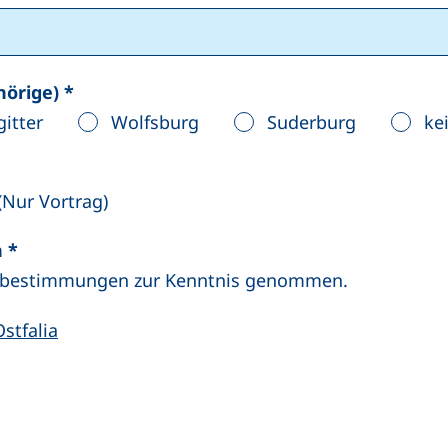
hörige)
*
gitter
Wolfsburg
Suderburg
ke
(Nur Vortrag)
(mindestens eines der folgenden Felder ist erfor
n
*
tzbestimmungen zur Kenntnis genommen.
stfalia