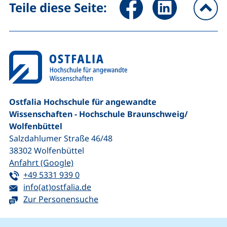
Seite über Facebook teilen (
Seite über LinkedIn 
Teile diese Seite:
na
Ostfalia Hochschule für angewandte
Wissenschaften - Hochschule Braunschweig/​
Wolfenbüttel
Salzdahlumer Straße 46/48
38302
Wolfenbüttel
(externer Link, öffnet neues Fenster)
Anfahrt (Google)
Tel:
(startet einen Telefonanruf, wenn Ihr G
+49 5331 939 0
E-Mail:
(öffnet Ihr E-Mail-Programm)
info(at)ostfalia.de
Zur Personensuche
Cookie-Hinweis