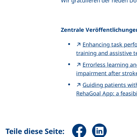
Wir gratulieren der neuen Do
Zentrale Veröffentlichungen
Enhancing task perfo
training and assistive 
Errorless learning a
impairment after stroke
Guiding patients with
RehaGoal App: a feasibi
Seite über Facebook teile
Seite über Linked
Teile diese Seite: