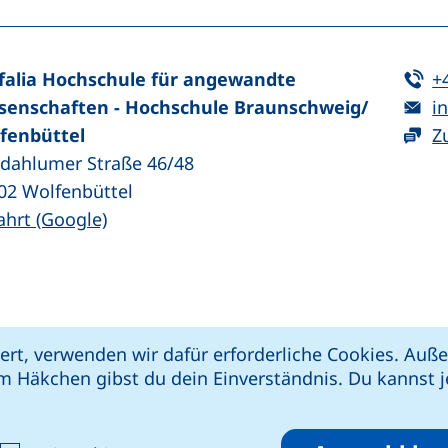
Te
falia Hochschule für angewandte
+
E-
senschaften - Hochschule Braunschweig/​
in
fenbüttel
Z
zdahlumer Straße 46/48
02
Wolfenbüttel
(externer Link, öffnet neues Fenster)
ahrt (Google)
kie-Einstellungen
Impressum
Datenschut
ert, verwenden wir dafür erforderliche Cookies. Au
 öffnet neues Fenster)
Link, öffnet neues Fenster)
e (externer Link, öffnet neues Fenster)
xterner Link, öffnet neues Fenster)
m Häkchen gibst du dein Einverständnis. Du kannst je
riere melden