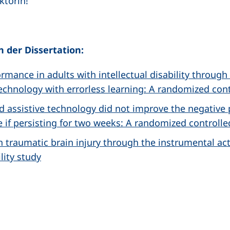
ktorin!
 der Dissertation:
rmance in adults with intellectual disability throu
technology with errorless learning: A randomized contr
nd assistive technology did not improve the negative 
 if persisting for two weeks: A randomized controlled
 traumatic brain injury through the instrumental activ
lity study
n (externer Link, öffnet neues Fenster)
In teilen (externer Link, öffnet neues Fenster)