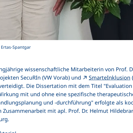
da Ertas-Spantgar
ngjährige wissenschaftliche Mitarbeiterin von Prof. D
(
Projekten SecuRIn (VW Vorab) und
SmarteInklusion
 verteidigt. Die Dissertation mit dem Titel "Evaluatio
Wirkung mit und ohne eine spezifische therapeutisch
andlungsplanung und -durchführung" erfolgte als koo
n Zusammenarbeit mit apl. Prof. Dr. Helmut Hildebra
urg.