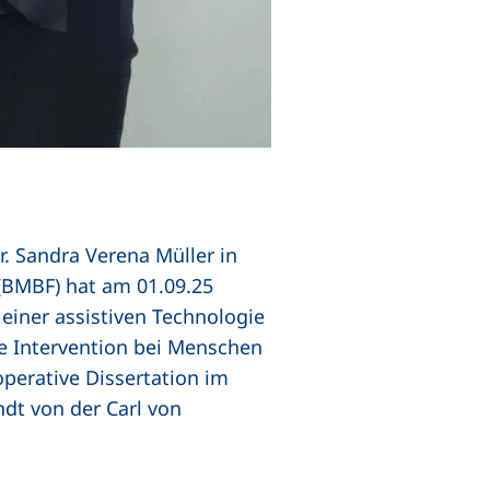
r. Sandra Verena Müller in
externer Link, öffnet neues Fenster)
(BMBF) hat am 01.09.25
n einer assistiven Technologie
e Intervention bei Menschen
perative Dissertation im
ndt von der Carl von