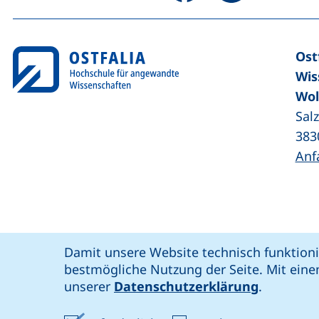
Ost
Wis
Wol
Sal
383
Anf
Coo
Cookie-Hinweis
Damit unsere Website technisch funktioni
unsere Facebook-Seite (externer Link,
unsere LinkedIn-Seite (externer 
unsere YouTube-Seit
unsere Instagram-Seite (e
: soziale Medien
Ostfalia @
bestmögliche Nutzung der Seite. Mit eine
Bar
unserer
Datenschutzerklärung
.