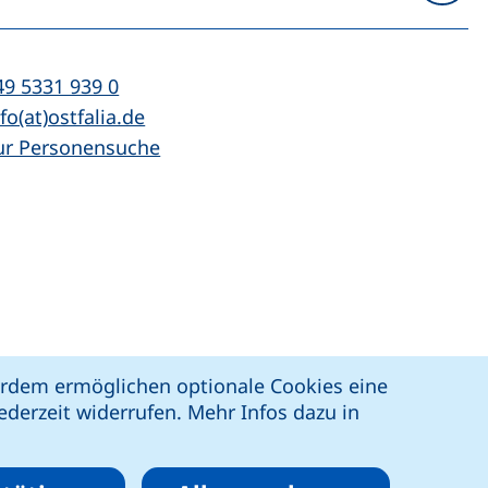
n
l:
(startet einen Telefonanruf, wenn Ihr Ger
49 5331 939 0
Mail:
(öffnet Ihr E-Mail-Programm)
fo(at)ostfalia.de
ur Personensuche
z
Erklärung zur Barrierefreiheit
ßerdem ermöglichen optionale Cookies eine
derzeit widerrufen. Mehr Infos dazu in