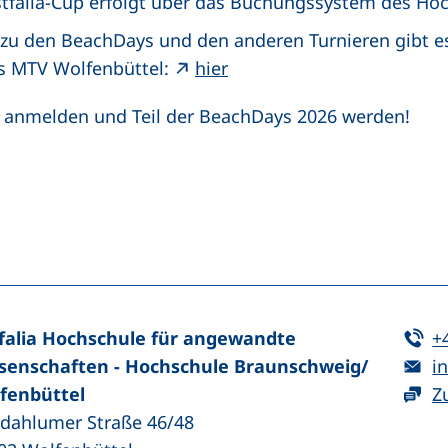
falia-Cup erfolgt über das Buchungssystem des Ho
zu den BeachDays und den anderen Turnieren gibt es
es MTV Wolfenbüttel:
hier
 anmelden und Teil der BeachDays 2026 werden!
n (externer Link, öffnet neues Fenster)
In teilen (externer Link, öffnet neues Fenster)
Te
falia Hochschule für angewandte
+
E-
senschaften - Hochschule Braunschweig/​
in
fenbüttel
Z
zdahlumer Straße 46/48