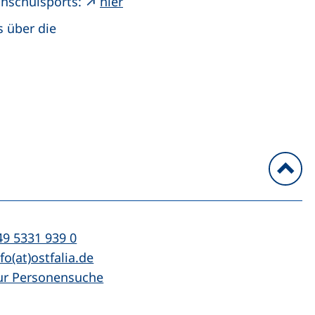
chschulsports:
hier
 über die
n
l:
(startet einen Telefonanruf, wenn Ihr Ger
49 5331 939 0
Mail:
(öffnet Ihr E-Mail-Programm)
fo(at)ostfalia.de
ur Personensuche