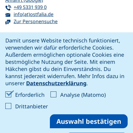
Anfahrt (Google)
Tel:
(startet einen Telefonanruf, wenn Ihr G
+49 5331 939 0
E-Mail:
(öffnet Ihr E-Mail-Programm)
info(at)ostfalia.de
Zur Personensuche
Cookie-Hinweis
Damit unsere Website technisch funktioniert,
verwenden wir dafür erforderliche Cookies.
unsere Facebook-Seite (externer Link, öffnet neues Fenst
unsere LinkedIn-Seite (externer Link, öffnet neues
unsere YouTube-Seite (externer Link,
unsere Instagram-Seite (externer Link, öff
Außerdem ermöglichen optionale Cookies eine
bestmögliche Nutzung der Seite. Mit einem
Häkchen gibst du dein Einverständnis. Du
Cookie-Einstellungen
kannst jederzeit widerrufen. Mehr Infos dazu in
unserer
Datenschutzerklärung
.
Impressum
Erforderliche Cookies akzeptieren
Analyse-Co
Erforderlich
Analyse (Matomo)
Datenschutz
: Cookies von Drittanbieter akzep
Drittanbieter
Erklärung zur Barrierefreiheit
Barriere melden
Auswahl bestätigen