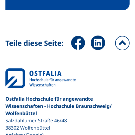
Seite über Facebook teilen (
Seite über LinkedIn 
Teile diese Seite:
na
Ostfalia Hochschule für angewandte
Wissenschaften - Hochschule Braunschweig/​
Wolfenbüttel
Salzdahlumer Straße 46/48
38302
Wolfenbüttel
(externer Link, öffnet neues Fenster)