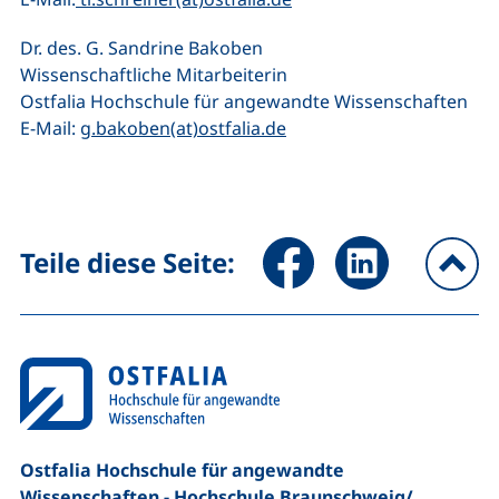
Dr. des. G. Sandrine Bakoben
Wissenschaftliche Mitarbeiterin
Ostfalia Hochschule für angewandte Wissenschaften
(öffnet Ihr E-Mail-Progr
E-Mail:
g.bakoben(at)ostfalia.de
Seite über Facebook teilen (
Seite über LinkedIn 
Teile diese Seite:
na
Ostfalia Hochschule für angewandte
Wissenschaften - Hochschule Braunschweig/​