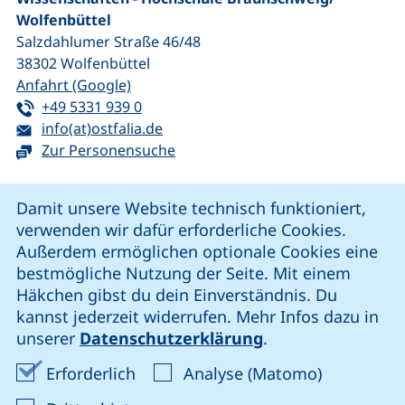
Wolfenbüttel
Salzdahlumer Straße 46/48
38302
Wolfenbüttel
(externer Link, öffnet neues Fenster)
Anfahrt (Google)
Tel:
(startet einen Telefonanruf, wenn Ihr G
+49 5331 939 0
E-Mail:
(öffnet Ihr E-Mail-Programm)
info(at)ostfalia.de
Zur Personensuche
Cookie-Hinweis
Damit unsere Website technisch funktioniert,
verwenden wir dafür erforderliche Cookies.
unsere Facebook-Seite (externer Link, öffnet neues Fenst
unsere LinkedIn-Seite (externer Link, öffnet neues
unsere YouTube-Seite (externer Link,
unsere Instagram-Seite (externer Link, öff
Außerdem ermöglichen optionale Cookies eine
bestmögliche Nutzung der Seite. Mit einem
Häkchen gibst du dein Einverständnis. Du
Cookie-Einstellungen
kannst jederzeit widerrufen. Mehr Infos dazu in
unserer
Datenschutzerklärung
.
Impressum
Erforderliche Cookies akzeptieren
Analyse-Co
Erforderlich
Analyse (Matomo)
Datenschutz