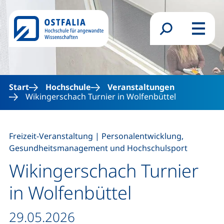
Direkt zum Inhalt
Suchformular
Menü
Start
Hochschule
Veranstaltungen
Wikingerschach Turnier in Wolfenbüttel
,
Freizeit-Veranstaltung
|
Personalentwicklung,
Gesundheitsmanagement und Hochschulsport
Wikingerschach Turnier
in Wolfenbüttel
Datum / Dauer:
29.05.2026