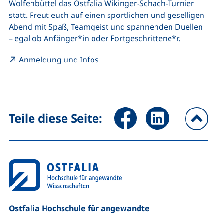
Wolfenbüttel das Ostfalia Wikinger-Schach-Turnier
statt. Freut euch auf einen sportlichen und geselligen
Abend mit Spaß, Teamgeist und spannenden Duellen
– egal ob Anfänger*in oder Fortgeschrittene*r.
(externer Link, öffnet neues Fen
Anmeldung und Infos
Seite über Facebook teilen (
Seite über LinkedIn 
Teile diese Seite:
na
Ostfalia Hochschule für angewandte