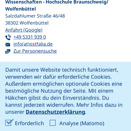
Wissenschaften - Hochschule Braunschweig/​
Wolfenbüttel
Salzdahlumer Straße 46/48
38302
Wolfenbüttel
(externer Link, öffnet neues Fenster)
Anfahrt (Google)
Tel:
(startet einen Telefonanruf, wenn Ihr G
+49 5331 939 0
E-Mail:
(öffnet Ihr E-Mail-Programm)
info(at)ostfalia.de
Zur Personensuche
Cookie-Hinweis
Damit unsere Website technisch funktioniert,
verwenden wir dafür erforderliche Cookies.
unsere Facebook-Seite (externer Link, öffnet neues Fenst
unsere LinkedIn-Seite (externer Link, öffnet neues
unsere YouTube-Seite (externer Link,
unsere Instagram-Seite (externer Link, öff
Außerdem ermöglichen optionale Cookies eine
bestmögliche Nutzung der Seite. Mit einem
Häkchen gibst du dein Einverständnis. Du
Cookie-Einstellungen
kannst jederzeit widerrufen. Mehr Infos dazu in
unserer
Datenschutzerklärung
.
Impressum
Erforderliche Cookies akzeptieren
Analyse-Co
Erforderlich
Analyse (Matomo)
Datenschutz