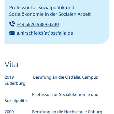
Professur für Sozialpolitik und
Sozialökonomie in der Sozialen Arbeit
Tel:
(startet einen Telefonanru
+49 5826 988-63240
E-Mail:
(öffnet Ihr E-Mail
a.hirschfeldt(at)ostfalia.de
Vita
2019 Berufung an die Ostfalia, Campus
Suderburg
Professur für Sozialökonomie und
Sozialpolitik
2009 Berufung an die Hochschule Coburg