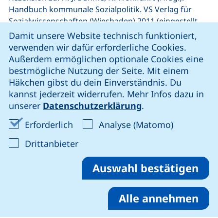
Handbuch kommunale Sozialpolitik. VS Verlag für
Sozialwissenschaften (Wiesbaden) 2011 (eingestellt
Cookie-Hinweis
am: 21.08.2012
Damit unsere Website technisch funktioniert,
www.socialnet.de/rezensionen/12371.php
)
verwenden wir dafür erforderliche Cookies.
Außerdem ermöglichen optionale Cookies eine
06/2012:
bestmögliche Nutzung der Seite. Mit einem
Häkchen gibst du dein Einverständnis. Du
Rezension zu: Deickert, D., Maier, B., Schwab, S.
kannst jederzeit widerrufen. Mehr Infos dazu in
(Hrsg.): Erfolgsfaktor strategisches Management,
unserer
Datenschutzerklärung
.
Controlling und Personal. Zukunft des
Gesundheitswesens. Centaurus Verlag & Media KG,
Erforderliche Cookies akzeptieren
Analyse-Co
Erforderlich
Analyse (Matomo)
Freiburg 2012 (eingestellt am: 21.06.2012:
: Cookies von Drittanbieter akzep
Drittanbieter
www.socialnet.de/rezensionen/13111.php
)
Auswahl bestätigen
01/2012:
Rezension zu: Grohs, S., Modernisierung kommunaler
Alle annehmen
Sozialpolitik – Anpassungsstrategien und
Wohlfahrtskorporatismus, VS Verlag für