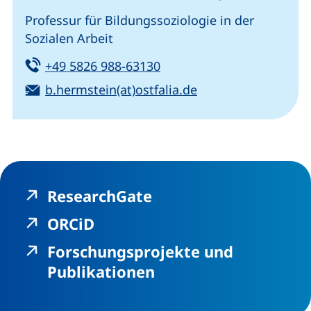
Professur für Bildungssoziologie in der
Sozialen Arbeit
Tel:
(startet einen Telefonanru
+49 5826 988-63130
E-Mail:
(öffnet Ihr E-Mail
b.hermstein(at)ostfalia.de
(externer Link, öffn
ResearchGate
(externer Link, öffnet neues
ORCiD
Forschungsprojekte und
(externer Link, öffn
Publikationen