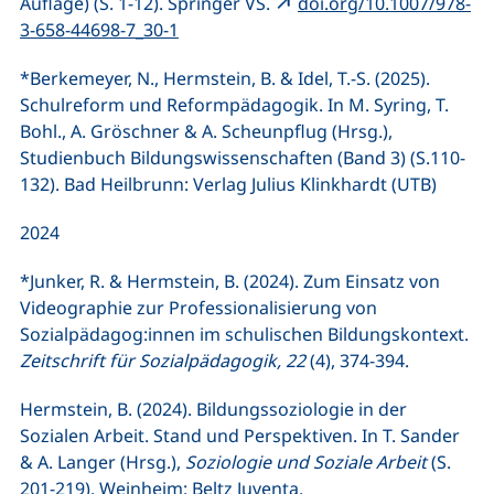
Auflage) (S. 1-12). Springer VS.
doi.org/10.1007/978-
3-658-44698-7_30-1
*Berkemeyer, N., Hermstein, B. & Idel, T.-S. (2025).
Schulreform und Reformpädagogik. In M. Syring, T.
Bohl., A. Gröschner & A. Scheunpflug (Hrsg.),
Studienbuch Bildungswissenschaften (Band 3) (S.110-
132). Bad Heilbrunn: Verlag Julius Klinkhardt (UTB)
2024
*Junker, R. & Hermstein, B. (2024). Zum Einsatz von
Videographie zur Professionalisierung von
Sozialpädagog:innen im schulischen Bildungskontext.
Zeitschrift für Sozialpädagogik, 22
(4), 374-394.
Hermstein, B. (2024). Bildungssoziologie in der
Sozialen Arbeit. Stand und Perspektiven. In T. Sander
& A. Langer (Hrsg.),
Soziologie und Soziale Arbeit
(S.
201-219). Weinheim: Beltz Juventa.