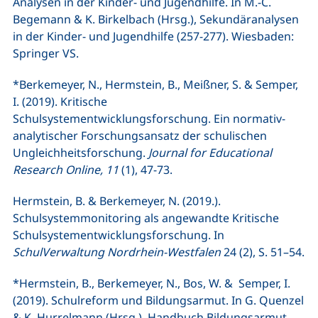
Analysen in der Kinder- und Jugendhilfe. In M.-C.
Begemann & K. Birkelbach (Hrsg.), Sekundäranalysen
in der Kinder- und Jugendhilfe (257-277). Wiesbaden:
Springer VS.
*Berkemeyer, N., Hermstein, B., Meißner, S. & Semper,
I. (2019). Kritische
Schulsystementwicklungsforschung. Ein normativ-
analytischer Forschungsansatz der schulischen
Ungleichheitsforschung.
Journal for Educational
Research Online, 11
(1), 47-73.
Hermstein, B. & Berkemeyer, N. (2019.).
Schulsystemmonitoring als angewandte Kritische
Schulsystementwicklungsforschung. In
SchulVerwaltung Nordrhein-Westfalen
24 (2), S. 51–54.
*Hermstein, B., Berkemeyer, N., Bos, W. & Semper, I.
(2019). Schulreform und Bildungsarmut. In G. Quenzel
& K. Hurrelmann (Hrsg.), Handbuch Bildungsarmut