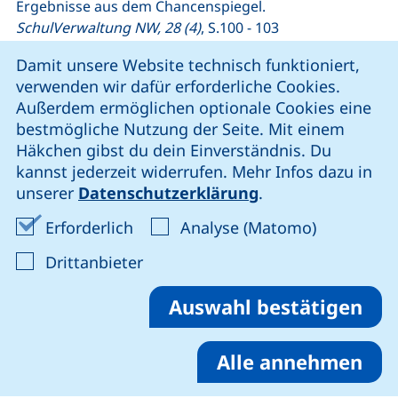
Ergebnisse aus dem Chancenspiegel.
SchulVerwaltung NW, 28 (4)
, S.100 - 103
Cookie-Hinweis
Damit unsere Website technisch funktioniert,
2016
verwenden wir dafür erforderliche Cookies.
Berkemeyer, N., Hermstein, B. & Manitius, V. (2016).
Außerdem ermöglichen optionale Cookies eine
Sociological Research on Schools with Relation to
bestmögliche Nutzung der Seite. Mit einem
Space. In A. Million, A. J. Heinrich & T. Coelen (Eds.),
Häkchen gibst du dein Einverständnis. Du
Education, Space and Urban Planning. Education as a
kannst jederzeit widerrufen. Mehr Infos dazu in
Component of the City (309-317). Switzerland:
unserer
Datenschutzerklärung
.
Springer International Publishing.
Erforderliche Cookies akzeptieren
Analyse-Co
Erforderlich
Analyse (Matomo)
*Berkemeyer, N., Hermstein, B. & Manitius, V. (2016),
: Cookies von Drittanbieter akzep
Drittanbieter
Auf dem Weg zu einer raumorientierten
Schulsystemforschung. Was können raumsensible
Auswahl bestätigen
Sozialtheorien für empirische Analysen regionaler
Bildungsdisparitäten leisten? In
Zeitschrift für
Pädagogik, 62
(1), 48-61.
Alle annehmen
Hermstein, B., Manitius, V., Meißner, S. & Berkemeyer,