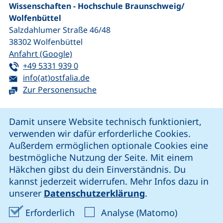
Wissenschaften - Hochschule Braunschweig/​
Wolfenbüttel
Salzdahlumer Straße 46/48
38302
Wolfenbüttel
(externer Link, öffnet neues Fenster)
Anfahrt (Google)
Tel:
(startet einen Telefonanruf, wenn Ihr G
+49 5331 939 0
E-Mail:
(öffnet Ihr E-Mail-Programm)
info(at)ostfalia.de
Zur Personensuche
Cookie-Hinweis
Damit unsere Website technisch funktioniert,
verwenden wir dafür erforderliche Cookies.
unsere Facebook-Seite (externer Link, öffnet neues Fenst
unsere LinkedIn-Seite (externer Link, öffnet neues
unsere YouTube-Seite (externer Link,
unsere Instagram-Seite (externer Link, öff
Außerdem ermöglichen optionale Cookies eine
bestmögliche Nutzung der Seite. Mit einem
Häkchen gibst du dein Einverständnis. Du
Cookie-Einstellungen
kannst jederzeit widerrufen. Mehr Infos dazu in
unserer
Datenschutzerklärung
.
Impressum
Erforderliche Cookies akzeptieren
Analyse-Co
Erforderlich
Analyse (Matomo)
Datenschutz