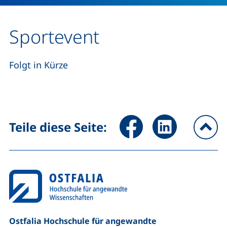
Sportevent
Folgt in Kürze
Seite über Facebook teilen (
Seite über LinkedIn 
Teile diese Seite:
na
Ostfalia Hochschule für angewandte