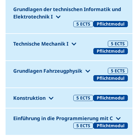
Grundlagen der technischen Informatik und
(1. Semester)
Elektrotechnik I
5
ECTS
Pflichtmodul
(1. Semester)
Technische Mechanik I
5
ECTS
Pflichtmodul
(1. Semester)
Grundlagen Fahrzeugphysik
5
ECTS
Pflichtmodul
(1. Semester)
Konstruktion
5
ECTS
Pflichtmodul
(1. Sem
Einführung in die Programmierung mit C
5
ECTS
Pflichtmodul