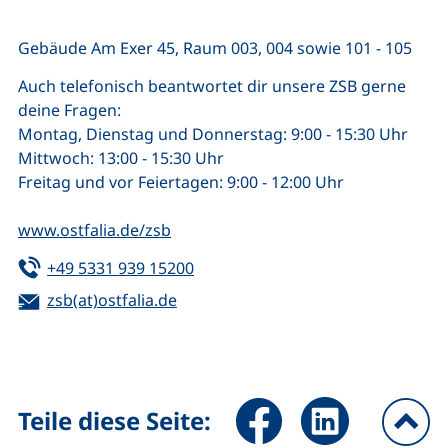
Gebäude Am Exer 45, Raum 003, 004 sowie 101 - 105
Auch telefonisch beantwortet dir unsere ZSB gerne
deine Fragen:
Montag, Dienstag und Donnerstag: 9:00 - 15:30 Uhr
Mittwoch: 13:00 - 15:30 Uhr
Freitag und vor Feiertagen: 9:00 - 12:00 Uhr
www.ostfalia.de/zsb
Tel:
(startet einen Telefonanruf, wenn 
+49 5331 939 15200
E-Mail:
(öffnet Ihr E-Mail-Programm)
zsb(at)ostfalia.de
Seite über Facebook teilen (
Seite über LinkedIn 
Teile diese Seite: