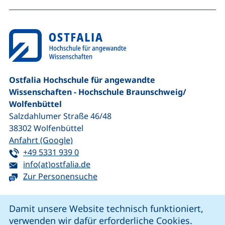
na
Ostfalia Hochschule für angewandte
Wissenschaften - Hochschule Braunschweig/​
Wolfenbüttel
Salzdahlumer Straße 46/48
38302
Wolfenbüttel
(externer Link, öffnet neues Fenster)
Anfahrt (Google)
Tel:
(startet einen Telefonanruf, wenn Ihr G
+49 5331 939 0
E-Mail:
(öffnet Ihr E-Mail-Programm)
info(at)ostfalia.de
Zur Personensuche
Cookie-Hinweis
Damit unsere Website technisch funktioniert,
verwenden wir dafür erforderliche Cookies.