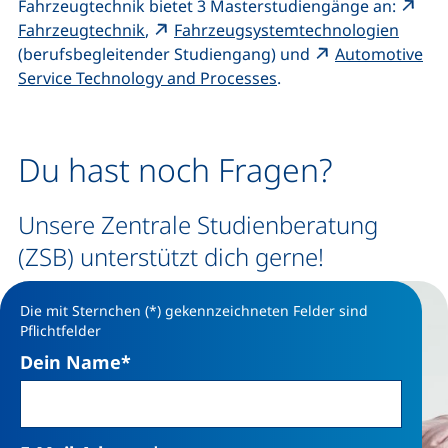
Fahrzeugtechnik bietet 3 Masterstudiengänge an:
(externer Link, öffnet neues Fenster)
(exter
Fahrzeugtechnik
,
Fahrzeugsystemtechnologien
(berufsbegleitender Studiengang) und
Automotive
(externer Link, öffnet 
Service Technology and Processes
.
Du hast noch Fragen?
Unsere Zentrale Studienberatung
(ZSB) unterstützt dich gerne!
Die mit Sternchen (*) gekennzeichneten Felder sind
Pflichtfelder
Dein Name
*