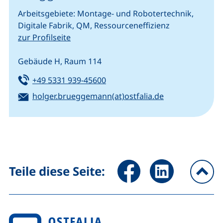
Arbeitsgebiete: Montage- und Robotertechnik,
Digitale Fabrik, QM, Ressourceneffizienz
zur Profilseite
Gebäude H, Raum 114
Tel:
(startet einen Telefonanruf, we
+49 5331 939-45600
E-Mail:
(öffnet Ihr E-M
holger.brueggemann(at)ostfalia.de
Seite über Facebook teilen (
Seite über LinkedIn 
Teile diese Seite:
na