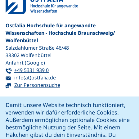
Ostfalia Hochschule für angewandte
Wissenschaften - Hochschule Braunschweig/​
Wolfenbüttel
Salzdahlumer Straße 46/48
38302
Wolfenbüttel
(externer Link, öffnet neues Fenster)
Anfahrt (Google)
Tel:
(startet einen Telefonanruf, wenn Ihr G
+49 5331 939 0
E-Mail:
(öffnet Ihr E-Mail-Programm)
info(at)ostfalia.de
Zur Personensuche
Cookie-Hinweis
Damit unsere Website technisch funktioniert,
verwenden wir dafür erforderliche Cookies.
unsere Facebook-Seite (externer Link, öffnet neues Fenst
unsere LinkedIn-Seite (externer Link, öffnet neues
unsere YouTube-Seite (externer Link,
unsere Instagram-Seite (externer Link, öff
Außerdem ermöglichen optionale Cookies eine
bestmögliche Nutzung der Seite. Mit einem
Häkchen gibst du dein Einverständnis. Du
Cookie-Einstellungen