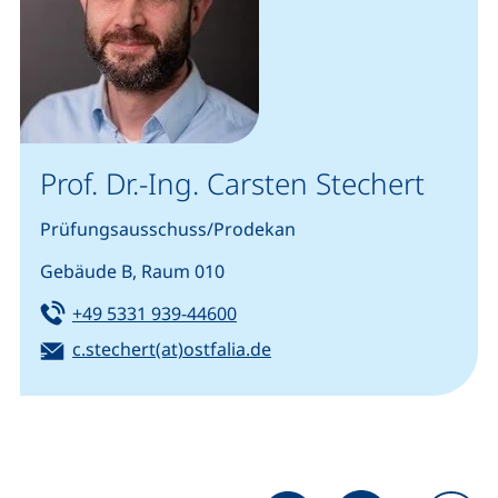
Prof. Dr.-Ing. Carsten Stechert
Prüfungsausschuss/Prodekan
Gebäude B, Raum 010
Tel:
(startet einen Telefonanruf, we
+49 5331 939-44600
E-Mail:
(öffnet Ihr E-Mail-Program
c.stechert(at)ostfalia.de