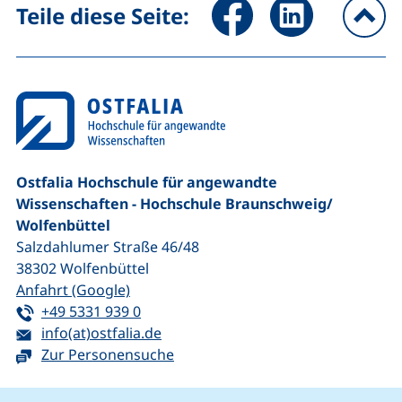
Seite über Facebook teilen (
Seite über LinkedIn 
Teile diese Seite:
na
Ostfalia Hochschule für angewandte
Wissenschaften - Hochschule Braunschweig/​
Wolfenbüttel
Salzdahlumer Straße 46/48
38302
Wolfenbüttel
(externer Link, öffnet neues Fenster)
Anfahrt (Google)
Tel:
(startet einen Telefonanruf, wenn Ihr G
+49 5331 939 0
E-Mail:
(öffnet Ihr E-Mail-Programm)
info(at)ostfalia.de
Zur Personensuche
Cookie-Hinweis