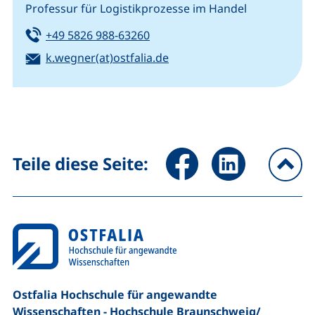
Professur für Logistikprozesse im Handel
Tel:
(startet einen Telefonanruf, we
+49 5826 988-63260
E-Mail:
(öffnet Ihr E-Mail-Program
k.wegner(at)ostfalia.de
Seite über Facebook teilen (
Seite über LinkedIn 
Teile diese Seite:
na
Ostfalia Hochschule für angewandte
Wissenschaften - Hochschule Braunschweig/​