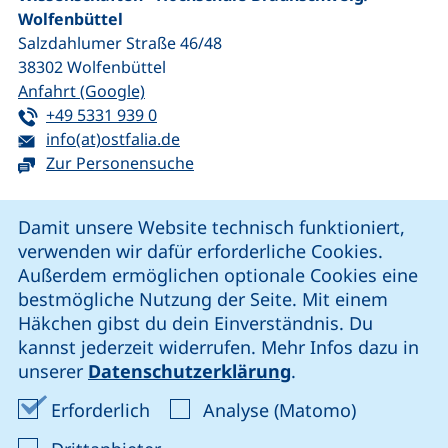
Wolfenbüttel
Salzdahlumer Straße 46/48
38302
Wolfenbüttel
(externer Link, öffnet neues Fenster)
Anfahrt (Google)
Tel:
(startet einen Telefonanruf, wenn Ihr G
+49 5331 939 0
E-Mail:
(öffnet Ihr E-Mail-Programm)
info(at)ostfalia.de
Zur Personensuche
Cookie-Hinweis
Damit unsere Website technisch funktioniert,
verwenden wir dafür erforderliche Cookies.
unsere Facebook-Seite (externer Link, öffnet neues Fenst
unsere LinkedIn-Seite (externer Link, öffnet neues
unsere YouTube-Seite (externer Link,
unsere Instagram-Seite (externer Link, öff
Außerdem ermöglichen optionale Cookies eine
bestmögliche Nutzung der Seite. Mit einem
Häkchen gibst du dein Einverständnis. Du
Cookie-Einstellungen
kannst jederzeit widerrufen. Mehr Infos dazu in
unserer
Datenschutzerklärung
.
Impressum
Erforderliche Cookies akzeptieren
Analyse-Co
Erforderlich
Analyse (Matomo)
Datenschutz