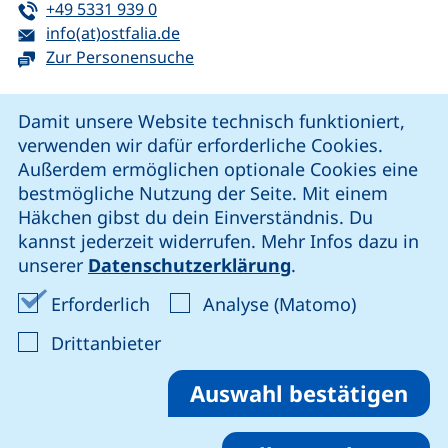
Tel:
(startet einen Telefonanruf, wenn Ihr G
+49 5331 939 0
E-Mail:
(öffnet Ihr E-Mail-Programm)
info(at)ostfalia.de
Zur Personensuche
Cookie-Hinweis
Damit unsere Website technisch funktioniert,
verwenden wir dafür erforderliche Cookies.
unsere Facebook-Seite (externer Link, öffnet neues Fenst
unsere LinkedIn-Seite (externer Link, öffnet neues
unsere YouTube-Seite (externer Link,
unsere Instagram-Seite (externer Link, öff
Außerdem ermöglichen optionale Cookies eine
bestmögliche Nutzung der Seite. Mit einem
Häkchen gibst du dein Einverständnis. Du
Cookie-Einstellungen
kannst jederzeit widerrufen. Mehr Infos dazu in
unserer
Datenschutzerklärung
.
Impressum
Erforderliche Cookies akzeptieren
Analyse-Co
Erforderlich
Analyse (Matomo)
Datenschutz
: Cookies von Drittanbieter akzep
Drittanbieter
Erklärung zur Barrierefreiheit
Barriere melden
Auswahl bestätigen