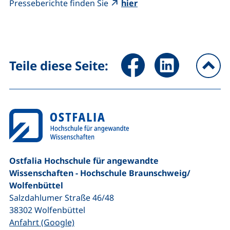
(externer Link, öffnet n
Presseberichte finden Sie
hier
Seite über Facebook teilen (
Seite über LinkedIn 
Teile diese Seite:
na
Ostfalia Hochschule für angewandte
Wissenschaften - Hochschule Braunschweig/​
Wolfenbüttel
Salzdahlumer Straße 46/48
38302
Wolfenbüttel
(externer Link, öffnet neues Fenster)
Anfahrt (Google)