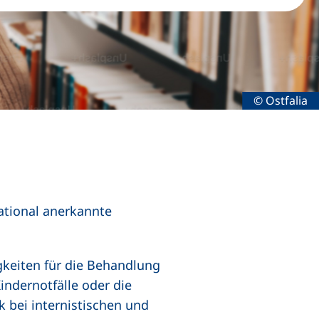
Rechtliche 
© Ostfalia
ational anerkannte
igkeiten für die Behandlung
Kindernotfälle oder die
k bei internistischen und