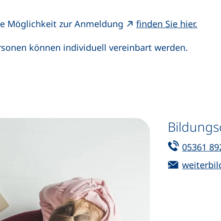
(exte
die Möglichkeit zur Anmeldung
finden Sie hier.
rsonen können individuell vereinbart werden.
Bildung
Tel:
05361 89
E-Mail:
weiterbil