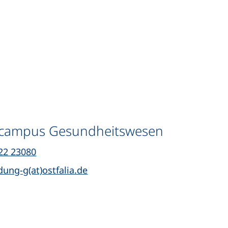
rner Link, öffnet neues Fenster)
scampus Gesundheitswesen
(startet einen Telefonanruf, wenn Ihr Gerät d
22 23080
(öffnet Ihr E-Mail-Programm)
dung-g(at)ostfalia.de