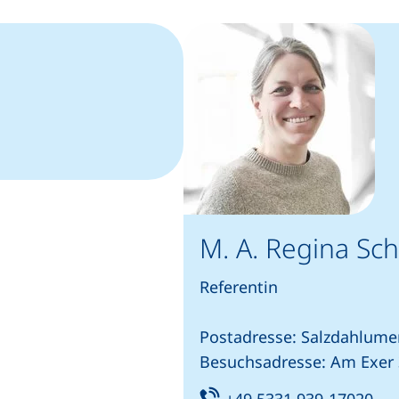
f, wenn Ihr Gerät dies zulässt)
r E-Mail-Programm)
M. A. Regina Sc
Referentin
Postadresse: Salzdahlumer
Besuchsadresse: Am Exer 
Tel:
(st