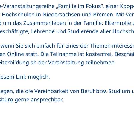
ne-Veranstaltungsreihe „Familie im Fokus“, einer Koop
r Hochschulen in Niedersachsen und Bremen. Mit ve
um das Zusammenleben in der Familie, Elternrolle
schäftigte, Lehrende und Studierende aller Hochsc
 wenn Sie sich einfach für eines der Themen interess
en Online statt. Die Teilnahme ist kostenfrei. Beschä
iterbildung an der Veranstaltung teilnehmen.
(externer Link, öffnet neues Fenster)
iesem Link
möglich.
iegen, die die Vereinbarkeit von Beruf bzw. Studium
(externer Link, öffnet neues Fenster)
sbüro
gerne ansprechbar.