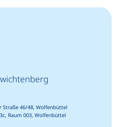
hwichtenberg
 Straße 46/48, Wolfenbüttel
3c, Raum 003, Wolfenbüttel
artet einen Telefonanruf, wenn Ihr Gerät dies zulässt)