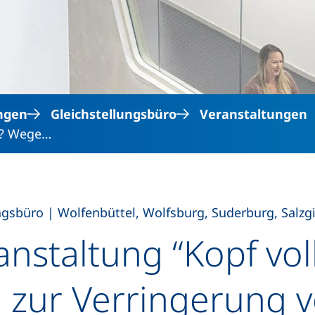
Direkt zum Inhalt
ngen
Gleichstellungsbüro
Veranstaltungen
er? Wege…
,
ungsbüro
|
Wolfenbüttel, Wolfsburg, Suderburg, Salzgi
anstaltung “Kopf vol
 zur Verringerung 