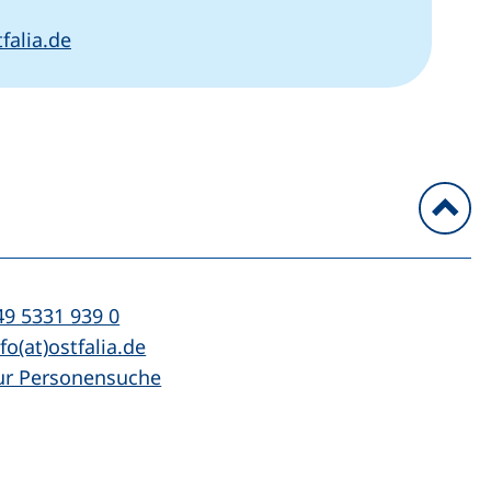
(öffnet Ihr E-Mail-Programm)
falia.de
n
l:
(startet einen Telefonanruf, wenn Ihr Ger
49 5331 939 0
Mail:
(öffnet Ihr E-Mail-Programm)
fo(at)ostfalia.de
ur Personensuche