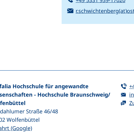
+49 5331 939-17020
E-Mail:
r.schwichtenberg(at)ost
n (externer Link, öffnet neues Fenster)
In teilen (externer Link, öffnet neues Fenster)
Te
falia Hochschule für angewandte
+
E-
senschaften - Hochschule Braunschweig/​
in
fenbüttel
Z
zdahlumer Straße 46/48
02
Wolfenbüttel
(externer Link, öffnet neues Fenster)
ahrt (Google)