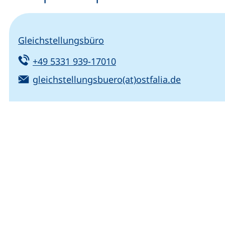
Gleichstellungsbüro
Tel:
(startet einen Telefonanru
+49 5331 939-17010
E-Mail:
(öffnet Ih
gleichstellungsbuero(at)ostfalia.de