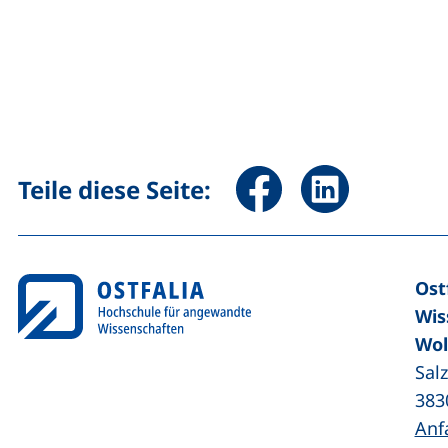
Seite über Facebook teile
Seite über Linked
Teile diese Seite:
Ost
Wis
Wol
Sal
383
Anf