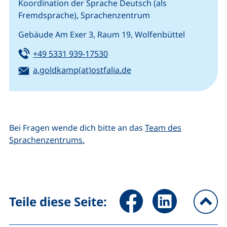
Koordination der Sprache Deutsch (als
Fremdsprache), Sprachenzentrum
Gebäude Am Exer 3, Raum 19, Wolfenbüttel
Tel:
(startet einen Telefonanruf, we
+49 5331 939-17530
E-Mail:
(öffnet Ihr E-Mail-Progr
a.goldkamp(at)ostfalia.de
Bei Fragen wende dich bitte an das
Team des
Sprachenzentrums.
Seite über Facebook teilen (
Seite über LinkedIn 
Teile diese Seite:
na