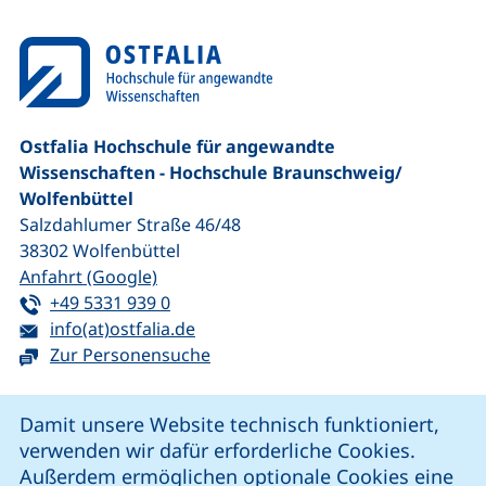
Ostfalia Hochschule für angewandte
Wissenschaften - Hochschule Braunschweig/​
Wolfenbüttel
Salzdahlumer Straße 46/48
38302
Wolfenbüttel
(externer Link, öffnet neues Fenster)
Anfahrt (Google)
Tel:
(startet einen Telefonanruf, wenn Ihr G
+49 5331 939 0
E-Mail:
(öffnet Ihr E-Mail-Programm)
info(at)ostfalia.de
Zur Personensuche
Cookie-Hinweis
Damit unsere Website technisch funktioniert,
verwenden wir dafür erforderliche Cookies.
unsere Facebook-Seite (externer Link, öffnet neues Fenst
unsere LinkedIn-Seite (externer Link, öffnet neues
unsere YouTube-Seite (externer Link,
unsere Instagram-Seite (externer Link, öff
Außerdem ermöglichen optionale Cookies eine