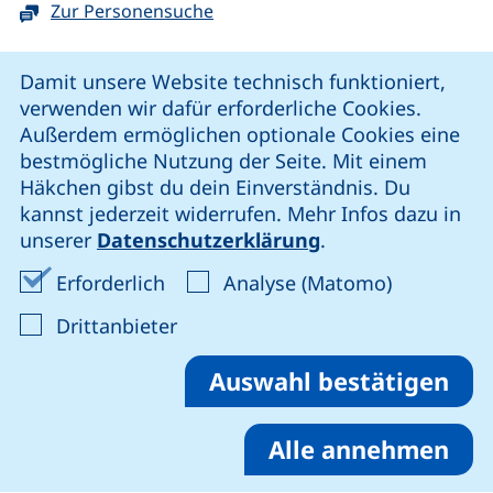
Zur Personensuche
Cookie-Hinweis
Damit unsere Website technisch funktioniert,
verwenden wir dafür erforderliche Cookies.
unsere Facebook-Seite (externer Link, öffnet neues Fenst
unsere LinkedIn-Seite (externer Link, öffnet neues
unsere YouTube-Seite (externer Link,
unsere Instagram-Seite (externer Link, öff
Außerdem ermöglichen optionale Cookies eine
bestmögliche Nutzung der Seite. Mit einem
Häkchen gibst du dein Einverständnis. Du
Cookie-Einstellungen
kannst jederzeit widerrufen. Mehr Infos dazu in
unserer
Datenschutzerklärung
.
Impressum
Erforderliche Cookies akzeptieren
Analyse-Co
Erforderlich
Analyse (Matomo)
Datenschutz
: Cookies von Drittanbieter akzep
Drittanbieter
Erklärung zur Barrierefreiheit
Barriere melden
Auswahl bestätigen
Alle annehmen