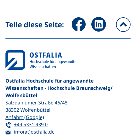
Seite über Facebook teilen (
Seite über LinkedIn 
Teile diese Seite:
na
Ostfalia Hochschule für angewandte
Wissenschaften - Hochschule Braunschweig/​
Wolfenbüttel
Salzdahlumer Straße 46/48
38302
Wolfenbüttel
(externer Link, öffnet neues Fenster)
Anfahrt (Google)
Tel:
(startet einen Telefonanruf, wenn Ihr G
+49 5331 939 0
E-Mail:
(öffnet Ihr E-Mail-Programm)
info(at)ostfalia.de