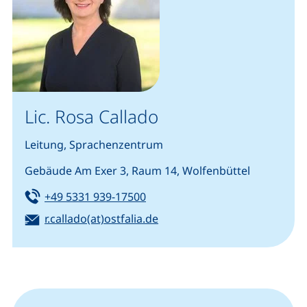
Lic. Rosa Callado
Leitung, Sprachenzentrum
Gebäude Am Exer 3, Raum 14, Wolfenbüttel
Tel:
(startet einen Telefonanruf, we
+49 5331 939-17500
E-Mail:
r.callado(at)ostfalia.de
(öffnet Ihr E-Mail-Programm)