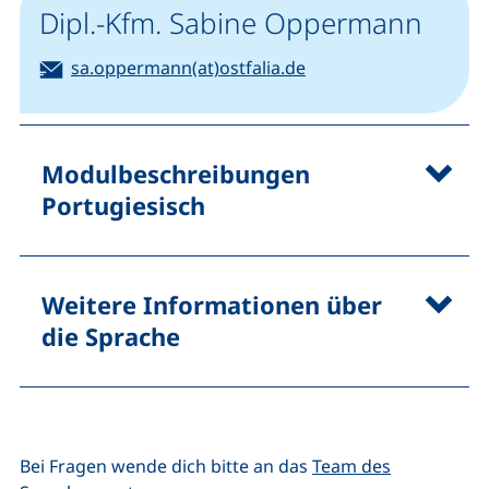
Dipl.-Kfm. Sabine Oppermann
E-Mail:
sa.oppermann(at)ostfalia.de
(öffnet Ihr E-Mail-Programm)
Modulbeschreibungen
Portugiesisch
Weitere Informationen über
die Sprache
Bei Fragen wende dich bitte an das
Team des