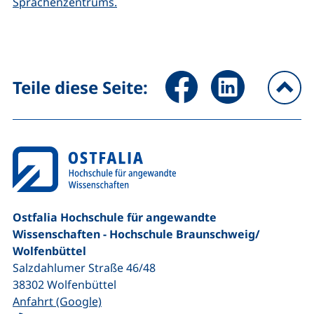
Sprachenzentrums.
Seite über Facebook teilen (
Seite über LinkedIn 
Teile diese Seite:
na
Ostfalia Hochschule für angewandte
Wissenschaften - Hochschule Braunschweig/​
Wolfenbüttel
Salzdahlumer Straße 46/48
38302
Wolfenbüttel
(externer Link, öffnet neues Fenster)
Anfahrt (Google)