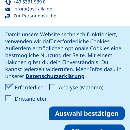
Tel:
(startet einen Telefonanruf, wenn Ihr G
+49 5331 939 0
E-Mail:
(öffnet Ihr E-Mail-Programm)
info(at)ostfalia.de
Zur Personensuche
Cookie-Hinweis
Damit unsere Website technisch funktioniert,
verwenden wir dafür erforderliche Cookies.
unsere Facebook-Seite (externer Link, öffnet neues Fenst
unsere LinkedIn-Seite (externer Link, öffnet neues
unsere YouTube-Seite (externer Link,
unsere Instagram-Seite (externer Link, öff
Außerdem ermöglichen optionale Cookies eine
bestmögliche Nutzung der Seite. Mit einem
Häkchen gibst du dein Einverständnis. Du
Cookie-Einstellungen
kannst jederzeit widerrufen. Mehr Infos dazu in
unserer
Datenschutzerklärung
.
Impressum
Erforderliche Cookies akzeptieren
Analyse-Co
Erforderlich
Analyse (Matomo)
Datenschutz
: Cookies von Drittanbieter akzep
Drittanbieter
Erklärung zur Barrierefreiheit
Barriere melden
Auswahl bestätigen