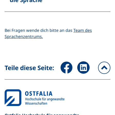
Bei Fragen wende dich bitte an das
Team des
Sprachenzentrums.
Seite über Facebook teilen (
Seite über LinkedIn 
Teile diese Seite:
na