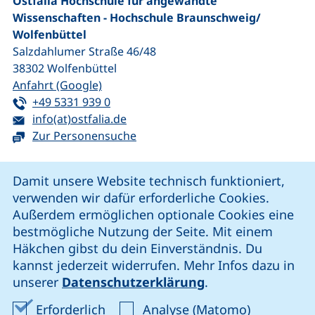
Ostfalia Hochschule für angewandte
Wissenschaften - Hochschule Braunschweig/​
Wolfenbüttel
Salzdahlumer Straße 46/48
38302
Wolfenbüttel
(externer Link, öffnet neues Fenster)
Anfahrt (Google)
Tel:
(startet einen Telefonanruf, wenn Ihr G
+49 5331 939 0
E-Mail:
(öffnet Ihr E-Mail-Programm)
info(at)ostfalia.de
Zur Personensuche
Cookie-Hinweis
Damit unsere Website technisch funktioniert,
verwenden wir dafür erforderliche Cookies.
unsere Facebook-Seite (externer Link, öffnet neues Fenst
unsere LinkedIn-Seite (externer Link, öffnet neues
unsere YouTube-Seite (externer Link,
unsere Instagram-Seite (externer Link, öff
Außerdem ermöglichen optionale Cookies eine
bestmögliche Nutzung der Seite. Mit einem
Häkchen gibst du dein Einverständnis. Du
Cookie-Einstellungen
kannst jederzeit widerrufen. Mehr Infos dazu in
unserer
Datenschutzerklärung
.
Impressum
Erforderliche Cookies akzeptieren
Analyse-Co
Erforderlich
Analyse (Matomo)
Datenschutz