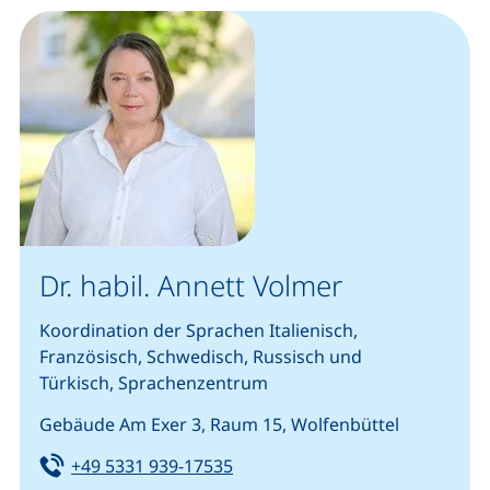
Dr. habil. Annett Volmer
Koordination der Sprachen Italienisch,
Französisch, Schwedisch, Russisch und
Türkisch, Sprachenzentrum
Gebäude Am Exer 3, Raum 15, Wolfenbüttel
Tel:
(startet einen Telefonanruf, we
+49 5331 939-17535