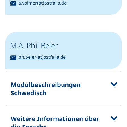
E-Mail:
a.volmer(at)ostfalia.de
(öffnet Ihr E-Mail-Programm)
M.A. Phil Beier
E-Mail:
ph.beier(at)ostfalia.de
(öffnet Ihr E-Mail-Programm)
Modulbeschreibungen
Schwedisch
Weitere Informationen über
die Sprache