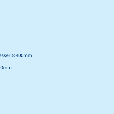
messer ∅400mm
800mm