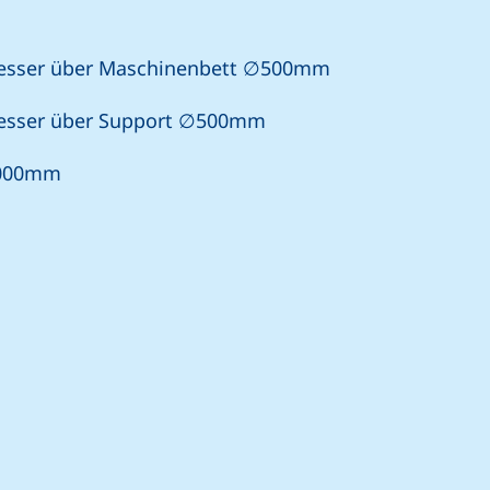
esser über Maschinenbett ∅500mm
esser über Support ∅500mm
1000mm