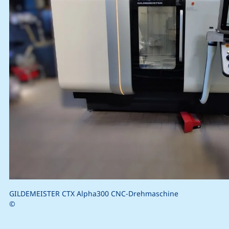
GILDEMEISTER CTX Alpha300 CNC-Drehmaschine
©